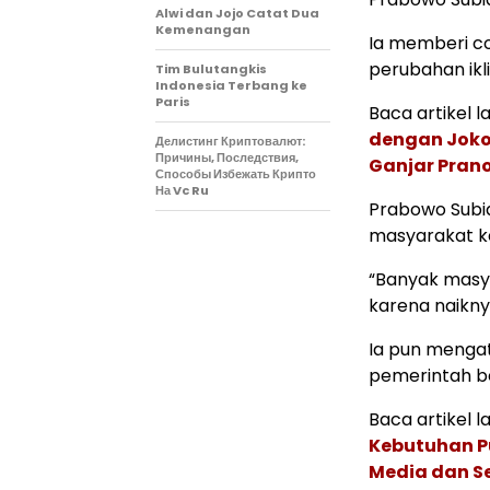
Alwi dan Jojo Catat Dua
Kemenangan
Ia memberi co
perubahan ikl
Tim Bulutangkis
Indonesia Terbang ke
Paris
Baca artikel la
dengan Joko
Делистинг Криптовалют:
Причины, Последствия,
Ganjar Pran
Способы Избежать Крипто
На Vc Ru
Prabowo Subi
masyarakat ke
“Banyak masy
karena naiknya
Ia pun mengat
pemerintah b
Baca artikel la
Kebutuhan Pu
Media dan Se