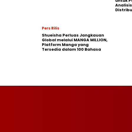
untuk 
Analisis
Distrib
Pers Rilis
Shueisha Perluas Jangkauan
Global melalui MANGA MILLION,
Platform Manga yang
Tersedia dalam 100 Bahasa