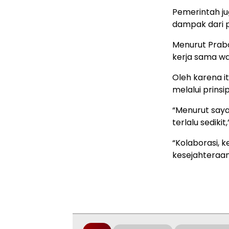
Pemerintah ju
dampak dari 
Menurut Prabo
kerja sama wa
Oleh karena 
melalui prinsi
“Menurut saya 
terlalu sedikit
“Kolaborasi, k
kesejahteraan