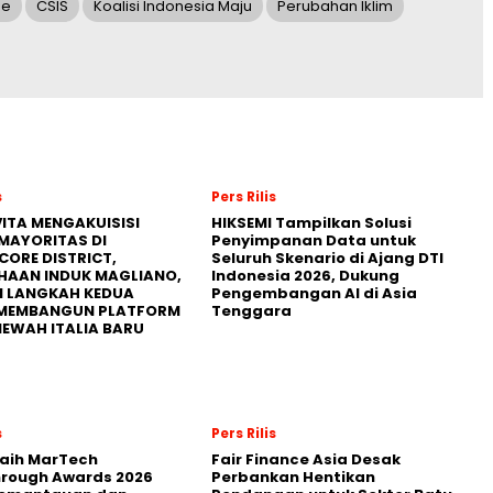
ge
CSIS
Koalisi Indonesia Maju
Perubahan Iklim
s
Pers Rilis
ITA MENGAKUISISI
HIKSEMI Tampilkan Solusi
MAYORITAS DI
Penyimpanan Data untuk
CORE DISTRICT,
Seluruh Skenario di Ajang DTI
HAAN INDUK MAGLIANO,
Indonesia 2026, Dukung
I LANGKAH KEDUA
Pengembangan AI di Asia
MEMBANGUN PLATFORM
Tenggara
MEWAH ITALIA BARU
s
Pers Rilis
Raih MarTech
Fair Finance Asia Desak
hrough Awards 2026
Perbankan Hentikan