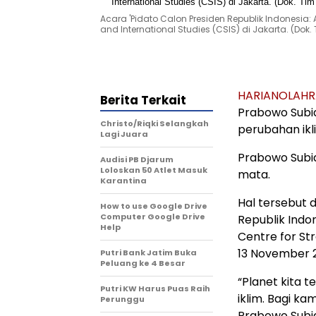
Acara 'Pidato Calon Presiden Republik Indonesia: Ar
and International Studies (CSIS) di Jakarta. (Dok
HARIANOLAH
Berita Terkait
Prabowo Subi
Christo/Riqki Selangkah
perubahan ikl
Lagi Juara
Prabowo Subi
Audisi PB Djarum
Loloskan 50 Atlet Masuk
mata.
Karantina
Hal tersebut 
How to use Google Drive
Computer Google Drive
Republik Indon
Help
Centre for Str
13 November 
Putri Bank Jatim Buka
Peluang ke 4 Besar
“Planet kita 
Putri KW Harus Puas Raih
iklim. Bagi ka
Perunggu
Prabowo Subi