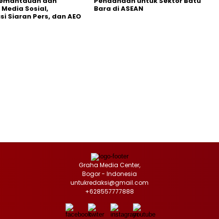
Pemantauan dan
Pendanaan untuk Sektor Batu
 Media Sosial,
Bara di ASEAN
usi Siaran Pers, dan AEO
Graha Media Center,
Bogor - Indonesia
untukredaksi@gmail.com
+628557777888