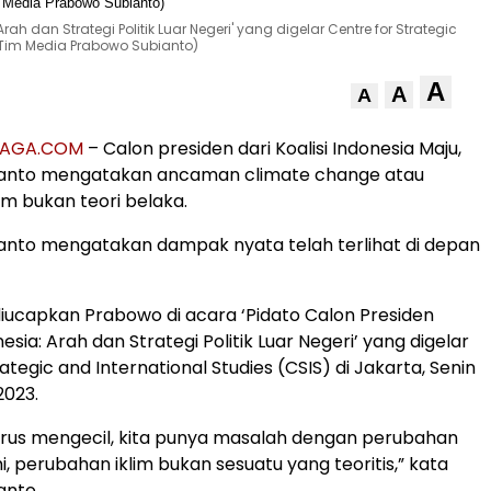
ah dan Strategi Politik Luar Negeri' yang digelar Centre for Strategic
. Tim Media Prabowo Subianto)
A
A
A
RAGA.COM
– Calon presiden dari Koalisi Indonesia Maju,
anto mengatakan ancaman climate change atau
im bukan teori belaka.
anto mengatakan dampak nyata telah terlihat di depan
diucapkan Prabowo di acara ‘Pidato Calon Presiden
esia: Arah dan Strategi Politik Luar Negeri’ yang digelar
ategic and International Studies (CSIS) di Jakarta, Senin
2023.
terus mengecil, kita punya masalah dengan perubahan
mi, perubahan iklim bukan sesuatu yang teoritis,” kata
anto.