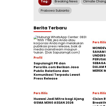
Tag :
Breaking News
Climate Chan
Prabowo Subianto
Berita Terbaru
Pers Rili
MONDEV
SAHAM 
UNDERS
Profil
PERUSA
SEBAGA
Sapulangit PR dan
DALAM 
Persrilis.com Berikan Jasa
MEREK 
Public Relations dan
Komunikasi Terpadu Lewat
Press Release
Pers Rilis
Pers Rili
Huawei Jadi Mitra bagi Ajang
Cision 
GSMA M360 ASEAN 2026
Breakt