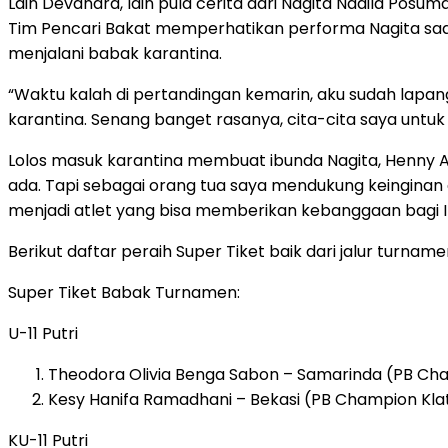
Lain Devandra, lain pula cerita dari Nagita Nadila Posum
Tim Pencari Bakat memperhatikan performa Nagita saat
menjalani babak karantina.
“Waktu kalah di pertandingan kemarin, aku sudah lapang 
karantina. Senang banget rasanya, cita-cita saya untuk
Lolos masuk karantina membuat ibunda Nagita, Henny An
ada. Tapi sebagai orang tua saya mendukung keinginan 
menjadi atlet yang bisa memberikan kebanggaan bagi In
Berikut daftar peraih Super Tiket baik dari jalur turna
Super Tiket Babak Turnamen:
U-11 Putri
Theodora Olivia Benga Sabon – Samarinda (PB Ch
Kesy Hanifa Ramadhani – Bekasi (PB Champion Kla
KU-11 Putri