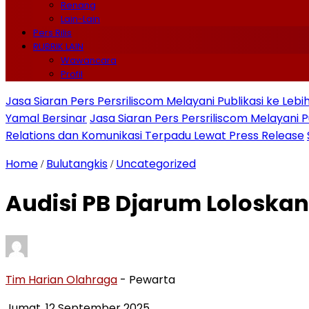
Renang
Lain-Lain
Pers Rilis
RUBRIK LAIN
Wawancara
Profil
Jasa Siaran Pers Persriliscom Melayani Publikasi ke Leb
Yamal Bersinar
Jasa Siaran Pers Persriliscom Melayani P
Relations dan Komunikasi Terpadu Lewat Press Release
Home
Bulutangkis
Uncategorized
/
/
Audisi PB Djarum Loloskan
Tim Harian Olahraga
- Pewarta
Jumat, 12 September 2025