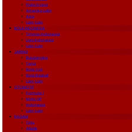
Piala Eropa
Amerika Latin
Asia
Lain-Lain
BOLA INDONESIA
Timnas Indonesia
Liga Indonesia
Lain-Lain
JARING
Bulutangkis
Tenis
Bola Voli
Bola Basket
Lain-Lain
OTOMOTIF
Formula 1
Moto GP
Indonesia
Lain-Lain
RAGAM
Tinju
Atletik