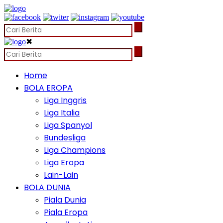
✖
Home
BOLA EROPA
Liga Inggris
Liga Italia
Liga Spanyol
Bundesliga
Liga Champions
Liga Eropa
Lain-Lain
BOLA DUNIA
Piala Dunia
Piala Eropa