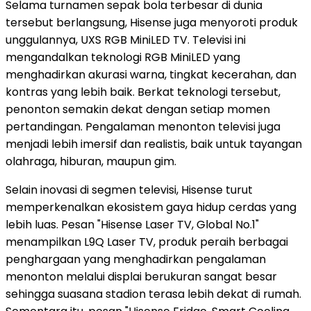
Selama turnamen sepak bola terbesar di dunia
tersebut berlangsung, Hisense juga menyoroti produk
unggulannya, UXS RGB MiniLED TV. Televisi ini
mengandalkan teknologi RGB MiniLED yang
menghadirkan akurasi warna, tingkat kecerahan, dan
kontras yang lebih baik. Berkat teknologi tersebut,
penonton semakin dekat dengan setiap momen
pertandingan. Pengalaman menonton televisi juga
menjadi lebih imersif dan realistis, baik untuk tayangan
olahraga, hiburan, maupun gim.
Selain inovasi di segmen televisi, Hisense turut
memperkenalkan ekosistem gaya hidup cerdas yang
lebih luas. Pesan "Hisense Laser TV, Global No.1"
menampilkan L9Q Laser TV, produk peraih berbagai
penghargaan yang menghadirkan pengalaman
menonton melalui displai berukuran sangat besar
sehingga suasana stadion terasa lebih dekat di rumah.