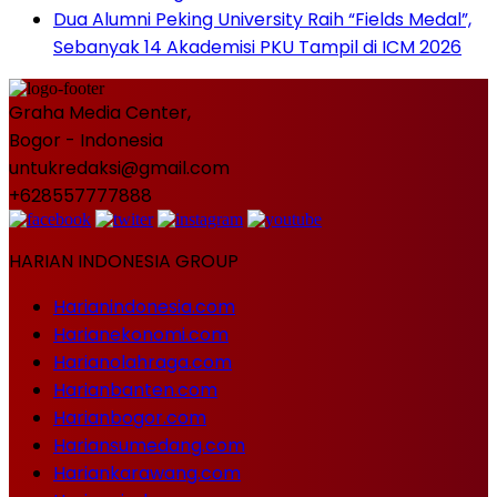
Dua Alumni Peking University Raih “Fields Medal”,
Sebanyak 14 Akademisi PKU Tampil di ICM 2026
Graha Media Center,
Bogor - Indonesia
untukredaksi@gmail.com
+628557777888
HARIAN INDONESIA GROUP
Harianindonesia.com
Harianekonomi.com
Harianolahraga.com
Harianbanten.com
Harianbogor.com
Hariansumedang.com
Hariankarawang.com