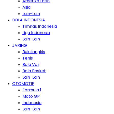
Amerika Latin
Asia
Lain-Lain
BOLA INDONESIA
Timnas Indonesia
Liga Indonesia
Lain-Lain
JARING
Bulutangkis
Tenis
Bola Voli
Bola Basket
Lain-Lain
OTOMOTIF
Formula 1
Moto GP
Indonesia
Lain-Lain