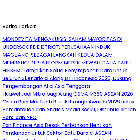
Berita Terkait
MONDEVITA MENGAKUISISI SAHAM MAYORITAS DI
UNDERSCORE DISTRICT, PERUSAHAAN INDUK
MAGLIANO, SEBAGAI LANGKAH KEDUA DALAM
MEMBANGUN PLATFORM MEREK MEWAH ITALIA BARU
HIKSEMI Tampilkan Solusi Penyimpanan Data untuk
Seluruh Skenario di Ajang DTI Indonesia 2026, Dukung
Pengembangan AI di Asia Tenggara
Huawei Jadi Mitra bagi Ajang GSMA M360 ASEAN 2026
Cision Raih MarTech Breakthrough Awards 2026 untuk
Pemantauan dan Analisis Media Sosial, Distribusi Siaran
Pers, dan AEO
Fair Finance Asia Desak Perbankan Hentikan
Pendanaan untuk Sektor Batu Bara di ASEAN