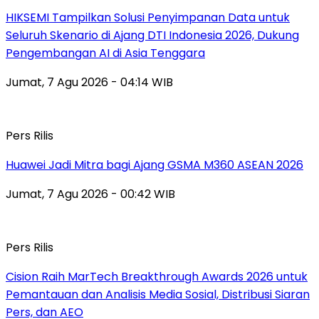
HIKSEMI Tampilkan Solusi Penyimpanan Data untuk
Seluruh Skenario di Ajang DTI Indonesia 2026, Dukung
Pengembangan AI di Asia Tenggara
Jumat, 7 Agu 2026 - 04:14 WIB
Pers Rilis
Huawei Jadi Mitra bagi Ajang GSMA M360 ASEAN 2026
Jumat, 7 Agu 2026 - 00:42 WIB
Pers Rilis
Cision Raih MarTech Breakthrough Awards 2026 untuk
Pemantauan dan Analisis Media Sosial, Distribusi Siaran
Pers, dan AEO