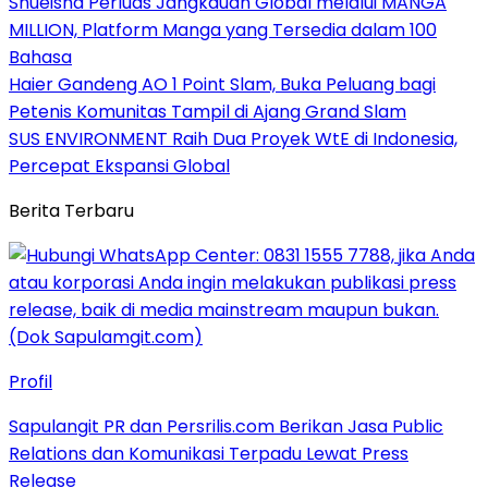
Shueisha Perluas Jangkauan Global melalui MANGA
MILLION, Platform Manga yang Tersedia dalam 100
Bahasa
Haier Gandeng AO 1 Point Slam, Buka Peluang bagi
Petenis Komunitas Tampil di Ajang Grand Slam
SUS ENVIRONMENT Raih Dua Proyek WtE di Indonesia,
Percepat Ekspansi Global
Berita Terbaru
Profil
Sapulangit PR dan Persrilis.com Berikan Jasa Public
Relations dan Komunikasi Terpadu Lewat Press
Release