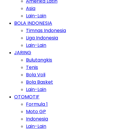
Amerika Latin
Asia
Lain-Lain
BOLA INDONESIA
Timnas Indonesia
Liga Indonesia
Lain-Lain
JARING
Bulutangkis
Tenis
Bola Voli
Bola Basket
Lain-Lain
OTOMOTIF
Formula 1
Moto GP
Indonesia
Lain-Lain