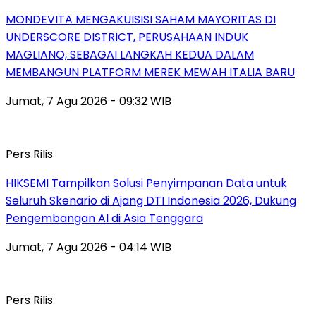
MONDEVITA MENGAKUISISI SAHAM MAYORITAS DI
UNDERSCORE DISTRICT, PERUSAHAAN INDUK
MAGLIANO, SEBAGAI LANGKAH KEDUA DALAM
MEMBANGUN PLATFORM MEREK MEWAH ITALIA BARU
Jumat, 7 Agu 2026 - 09:32 WIB
Pers Rilis
HIKSEMI Tampilkan Solusi Penyimpanan Data untuk
Seluruh Skenario di Ajang DTI Indonesia 2026, Dukung
Pengembangan AI di Asia Tenggara
Jumat, 7 Agu 2026 - 04:14 WIB
Pers Rilis