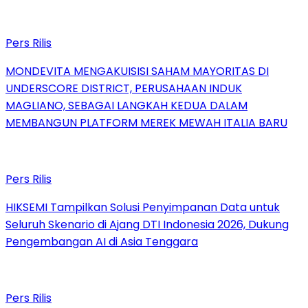
Pers Rilis
MONDEVITA MENGAKUISISI SAHAM MAYORITAS DI
UNDERSCORE DISTRICT, PERUSAHAAN INDUK
MAGLIANO, SEBAGAI LANGKAH KEDUA DALAM
MEMBANGUN PLATFORM MEREK MEWAH ITALIA BARU
Pers Rilis
HIKSEMI Tampilkan Solusi Penyimpanan Data untuk
Seluruh Skenario di Ajang DTI Indonesia 2026, Dukung
Pengembangan AI di Asia Tenggara
Pers Rilis