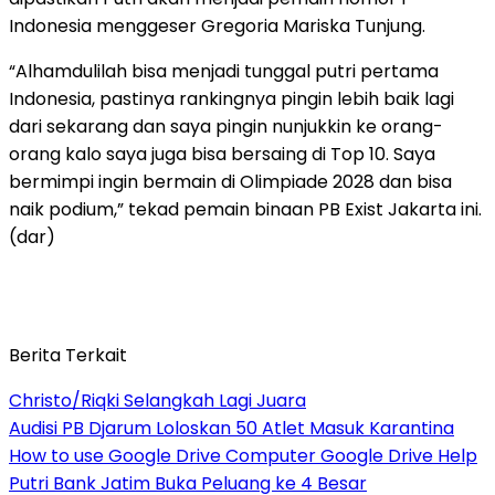
Indonesia menggeser Gregoria Mariska Tunjung.
“Alhamdulilah bisa menjadi tunggal putri pertama
Indonesia, pastinya rankingnya pingin lebih baik lagi
dari sekarang dan saya pingin nunjukkin ke orang-
orang kalo saya juga bisa bersaing di Top 10. Saya
bermimpi ingin bermain di Olimpiade 2028 dan bisa
naik podium,” tekad pemain binaan PB Exist Jakarta ini.
(dar)
Berita Terkait
Christo/Riqki Selangkah Lagi Juara
Audisi PB Djarum Loloskan 50 Atlet Masuk Karantina
How to use Google Drive Computer Google Drive Help
Putri Bank Jatim Buka Peluang ke 4 Besar