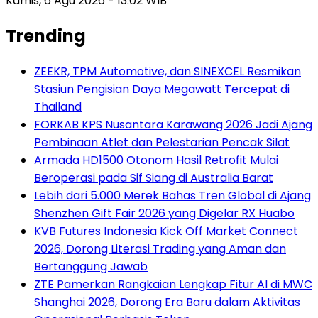
Kamis, 6 Agu 2026 - 13:02 WIB
Trending
ZEEKR, TPM Automotive, dan SINEXCEL Resmikan
Stasiun Pengisian Daya Megawatt Tercepat di
Thailand
FORKAB KPS Nusantara Karawang 2026 Jadi Ajang
Pembinaan Atlet dan Pelestarian Pencak Silat
Armada HD1500 Otonom Hasil Retrofit Mulai
Beroperasi pada Sif Siang di Australia Barat
Lebih dari 5.000 Merek Bahas Tren Global di Ajang
Shenzhen Gift Fair 2026 yang Digelar RX Huabo
KVB Futures Indonesia Kick Off Market Connect
2026, Dorong Literasi Trading yang Aman dan
Bertanggung Jawab
ZTE Pamerkan Rangkaian Lengkap Fitur AI di MWC
Shanghai 2026, Dorong Era Baru dalam Aktivitas