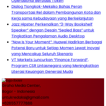
Operasional Berbasis Token
Dialog Tiongkok-Meksiko Bahas Peran
Transportasi Rel dalam Pembangunan Kota dan
Kerja sama Kebudayaan yang Berkelanjutan
Jazz Hipster Perkenalkan “3-Way Bookshelf
Speaker” dengan Desain “Sealed Bass” untuk
Tingkatkan Pengalaman Audio Desktop
“Now is Your Moment”: Huawei Hadirkan Berbagai
Potensi Baru untuk Setiap Momen Lewat Inovasi
yang Mencakup Seluruh Skenario
VT Markets Luncurkan “Finance Forward”,
Program CSR Lintasnegara yang Meningkatkan
Literasi Keuangan Generasi Muda
Graha Media Center,
Bogor - Indonesia
untukredaksi@gmail.com
+628557777888