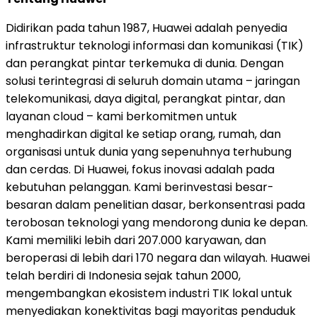
Didirikan pada tahun 1987, Huawei adalah penyedia
infrastruktur teknologi informasi dan komunikasi (TIK)
dan perangkat pintar terkemuka di dunia. Dengan
solusi terintegrasi di seluruh domain utama – jaringan
telekomunikasi, daya digital, perangkat pintar, dan
layanan cloud – kami berkomitmen untuk
menghadirkan digital ke setiap orang, rumah, dan
organisasi untuk dunia yang sepenuhnya terhubung
dan cerdas. Di Huawei, fokus inovasi adalah pada
kebutuhan pelanggan. Kami berinvestasi besar-
besaran dalam penelitian dasar, berkonsentrasi pada
terobosan teknologi yang mendorong dunia ke depan.
Kami memiliki lebih dari 207.000 karyawan, dan
beroperasi di lebih dari 170 negara dan wilayah. Huawei
telah berdiri di Indonesia sejak tahun 2000,
mengembangkan ekosistem industri TIK lokal untuk
menyediakan konektivitas bagi mayoritas penduduk