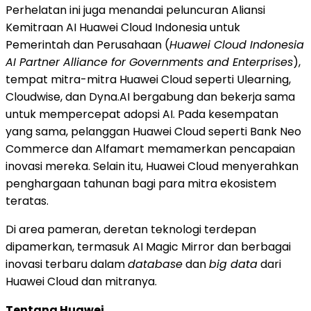
Perhelatan ini juga menandai peluncuran Aliansi
Kemitraan AI Huawei Cloud Indonesia untuk
Pemerintah dan Perusahaan (
Huawei Cloud Indonesia
AI Partner Alliance for Governments and Enterprises
),
tempat mitra-mitra
Huawei Cloud
seperti Ulearning,
Cloudwise, dan Dyna.AI bergabung dan bekerja sama
untuk mempercepat adopsi AI. Pada kesempatan
yang sama, pelanggan
Huawei Cloud
seperti Bank Neo
Commerce dan Alfamart memamerkan pencapaian
inovasi mereka. Selain itu,
Huawei Cloud
menyerahkan
penghargaan tahunan bagi para mitra ekosistem
teratas.
Di area pameran, deretan teknologi terdepan
dipamerkan, termasuk AI Magic Mirror dan berbagai
inovasi terbaru dalam
database
dan
big data
dari
Huawei Cloud
dan mitranya.
Tentang Huawei