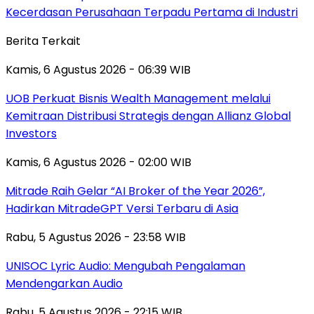
Kecerdasan Perusahaan Terpadu Pertama di Industri
Berita Terkait
Kamis, 6 Agustus 2026 - 06:39 WIB
UOB Perkuat Bisnis Wealth Management melalui
Kemitraan Distribusi Strategis dengan Allianz Global
Investors
Kamis, 6 Agustus 2026 - 02:00 WIB
Mitrade Raih Gelar “AI Broker of the Year 2026”,
Hadirkan MitradeGPT Versi Terbaru di Asia
Rabu, 5 Agustus 2026 - 23:58 WIB
UNISOC Lyric Audio: Mengubah Pengalaman
Mendengarkan Audio
Rabu, 5 Agustus 2026 - 22:15 WIB