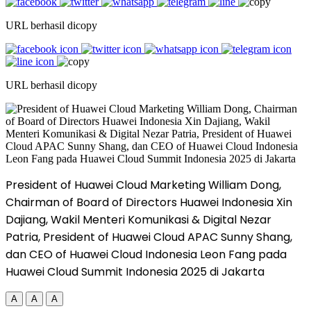
URL berhasil dicopy
URL berhasil dicopy
President of Huawei Cloud Marketing William Dong,
Chairman of Board of Directors Huawei Indonesia Xin
Dajiang, Wakil Menteri Komunikasi & Digital Nezar
Patria, President of Huawei Cloud APAC Sunny Shang,
dan CEO of Huawei Cloud Indonesia Leon Fang pada
Huawei Cloud Summit Indonesia 2025 di Jakarta
A
A
A