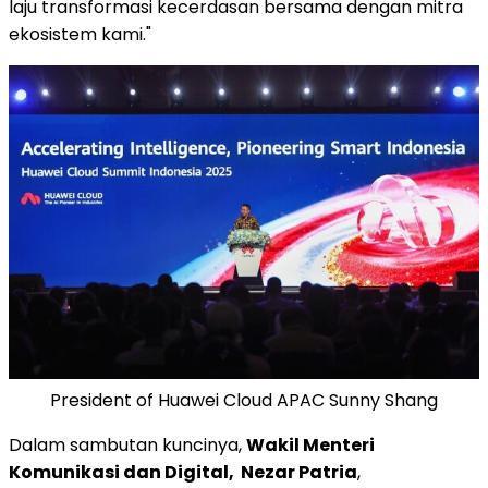
laju transformasi kecerdasan bersama dengan mitra
ekosistem kami."
President of Huawei Cloud APAC Sunny Shang
Dalam sambutan kuncinya,
Wakil Menteri
Komunikasi dan Digital,
Nezar Patria
,