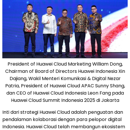
President of Huawei Cloud Marketing William Dong,
Chairman of Board of Directors Huawei Indonesia Xin
Dajiang, Wakil Menteri Komunikasi & Digital Nezar
Patria, President of Huawei Cloud APAC Sunny Shang,
dan CEO of Huawei Cloud Indonesia Leon Fang pada
Huawei Cloud Summit Indonesia 2025 di Jakarta
Inti dari strategi
Huawei Cloud
adalah penguatan dan
pendalaman kolaborasi dengan para pelopor digital
Indonesia.
Huawei Cloud
telah membangun ekosistem