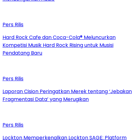
Pers Rilis
Hard Rock Cafe dan Coca-Cola® Meluncurkan
Kompetisi Musik Hard Rock Rising untuk Musisi
Pendatang Baru
Pers Rilis
Laporan Cision Peringatkan Merek tentang ‘Jebakan
Fragmentasi Data’ yang Merugikan
Pers Rilis
Lockton Memperkenalkan Lockton SAGE: Platform