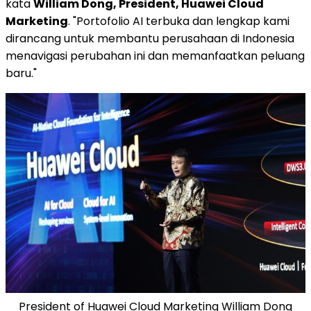
kata
William Dong
, President, Huawei Cloud
Marketing
. "Portofolio AI terbuka dan lengkap kami
dirancang untuk membantu perusahaan di Indonesia
menavigasi perubahan ini dan memanfaatkan peluang
baru."
President of Huawei Cloud Marketing William Dong