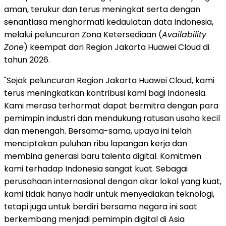
aman, terukur dan terus meningkat serta dengan
senantiasa menghormati kedaulatan data Indonesia,
melalui peluncuran Zona Ketersediaan (
Availability
Zone
) keempat dari Region Jakarta Huawei Cloud di
tahun 2026.
"Sejak peluncuran Region Jakarta Huawei Cloud, kami
terus meningkatkan kontribusi kami bagi Indonesia.
Kami merasa terhormat dapat bermitra dengan para
pemimpin industri dan mendukung ratusan usaha kecil
dan menengah. Bersama-sama, upaya ini telah
menciptakan puluhan ribu lapangan kerja dan
membina generasi baru talenta digital. Komitmen
kami terhadap Indonesia sangat kuat. Sebagai
perusahaan internasional dengan akar lokal yang kuat,
kami tidak hanya hadir untuk menyediakan teknologi,
tetapi juga untuk berdiri bersama negara ini saat
berkembang menjadi pemimpin digital di
Asia