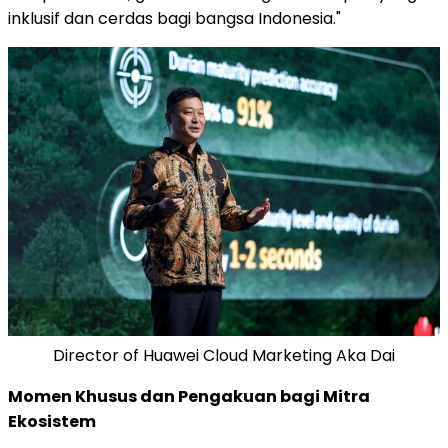
inklusif dan cerdas bagi bangsa Indonesia."
Director of Huawei Cloud Marketing Aka Dai
Momen Khusus dan Pengakuan bagi Mitra
Ekosistem