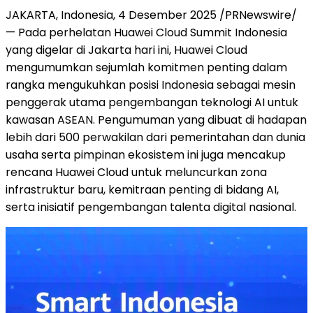
JAKARTA, Indonesia
,
4 Desember 2025
/PRNewswire/
— Pada perhelatan Huawei Cloud Summit Indonesia
yang digelar di
Jakarta
hari ini,
Huawei Cloud
mengumumkan sejumlah komitmen penting dalam
rangka mengukuhkan posisi Indonesia sebagai mesin
penggerak utama pengembangan teknologi AI untuk
kawasan ASEAN. Pengumuman yang dibuat di hadapan
lebih dari 500 perwakilan dari pemerintahan dan dunia
usaha serta pimpinan ekosistem ini juga mencakup
rencana
Huawei Cloud
untuk meluncurkan zona
infrastruktur baru, kemitraan penting di bidang AI,
serta inisiatif pengembangan talenta digital nasional.