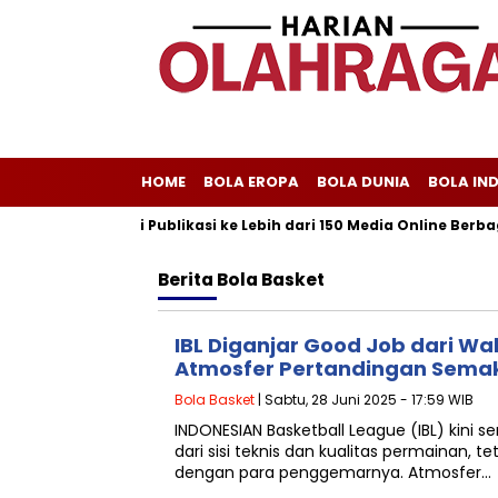
HOME
BOLA EROPA
BOLA DUNIA
BOLA IN
iliscom Melayani Publikasi ke Lebih dari 150 Media Online Berbaga
Berita
Bola Basket
IBL Diganjar Good Job dari Wa
Atmosfer Pertandingan Sema
Bola Basket
| Sabtu, 28 Juni 2025 - 17:59 WIB
INDONESIAN Basketball League (IBL) kini
dari sisi teknis dan kualitas permainan, te
dengan para penggemarnya. Atmosfer…