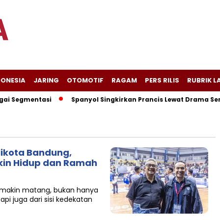
DONESIA
JARING
OTOMOTIF
RAGAM
PERS RILIS
RUBRIK L
i Segmentasi
Spanyol Singkirkan Prancis Lewat Drama Sembi
likota Bandung,
kin Hidup dan Ramah
 semakin matang, bukan hanya
tapi juga dari sisi kedekatan