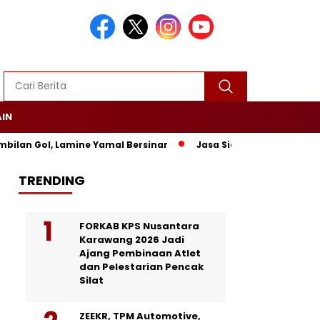
AIN
lan Gol, Lamine Yamal Bersinar
Jasa Siaran Pers Persrilisco
TRENDING
FORKAB KPS Nusantara
Karawang 2026 Jadi
Ajang Pembinaan Atlet
dan Pelestarian Pencak
Silat
ZEEKR, TPM Automotive,