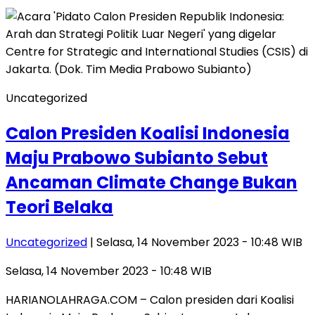
Uncategorized
Calon Presiden Koalisi Indonesia
Maju Prabowo Subianto Sebut
Ancaman Climate Change Bukan
Teori Belaka
Uncategorized
| Selasa, 14 November 2023 - 10:48 WIB
Selasa, 14 November 2023 - 10:48 WIB
HARIANOLAHRAGA.COM – Calon presiden dari Koalisi