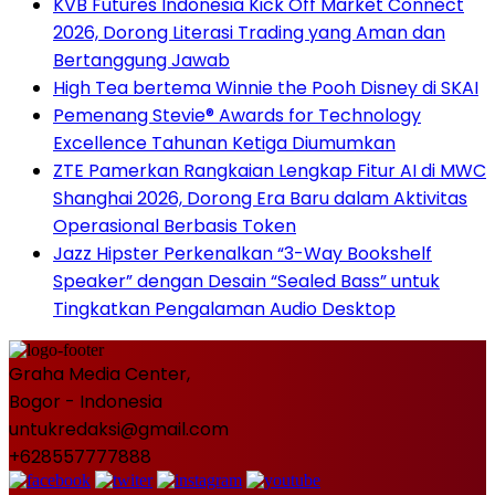
KVB Futures Indonesia Kick Off Market Connect
2026, Dorong Literasi Trading yang Aman dan
Bertanggung Jawab
High Tea bertema Winnie the Pooh Disney di SKAI
Pemenang Stevie® Awards for Technology
Excellence Tahunan Ketiga Diumumkan
ZTE Pamerkan Rangkaian Lengkap Fitur AI di MWC
Shanghai 2026, Dorong Era Baru dalam Aktivitas
Operasional Berbasis Token
Jazz Hipster Perkenalkan “3-Way Bookshelf
Speaker” dengan Desain “Sealed Bass” untuk
Tingkatkan Pengalaman Audio Desktop
Graha Media Center,
Bogor - Indonesia
untukredaksi@gmail.com
+628557777888