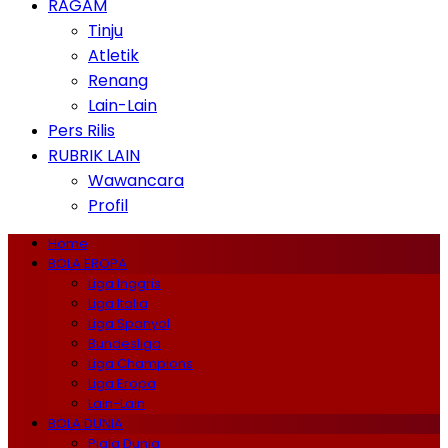
RAGAM
Tinju
Atletik
Renang
Lain-Lain
Pers Rilis
RUBRIK LAIN
Wawancara
Profil
Home
BOLA EROPA
Liga Inggris
Liga Italia
Liga Spanyol
Bundesliga
Liga Champions
Liga Eropa
Lain-Lain
BOLA DUNIA
Piala Dunia