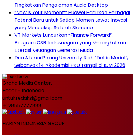
Tingkatkan Pengalaman Audio Desktop
“Now is Your Moment”: Huawei Hadirkan Berbagai
Potensi Baru untuk Setiap Momen Lewat Inovasi
yang Mencakup Seluruh Skenario
VT Markets Luncurkan “Finance Forward”,
Program CSR Lintasnegara yang Meningkatkan
Literasi Keuangan Generasi Muda
Dua Alumni Peking University Raih “Fields Medal”,
Sebanyak 14 Akademisi PKU Tampil di ICM 2026
Graha Media Center,
Bogor - Indonesia
untukredaksi@gmail.com
+628557777888
HARIAN INDONESIA GROUP