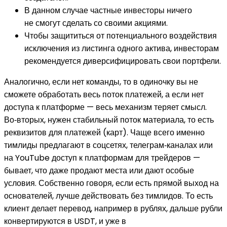
В данном случае частные инвесторы ничего
не смогут сделать со своими акциями.
Чтобы защититься от потенциального воздействия
исключения из листинга одного актива, инвесторам
рекомендуется диверсифицировать свои портфели.
Аналогично, если нет команды, то в одиночку вы не
сможете обработать весь поток платежей, а если нет
доступа к платформе — весь механизм теряет смысл.
Во‑вторых, нужен стабильный поток материала, то есть
реквизитов для платежей (карт). Чаще всего именно
тимлиды предлагают в соцсетях, телеграм‑каналах или
на YouTube доступ к платформам для трейдеров —
бывает, что даже продают места или дают особые
условия. Собственно говоря, если есть прямой выход на
основателей, лучше действовать без тимлидов. То есть
клиент делает перевод, например в рублях, дальше рубли
конвертируются в USDT, и уже в