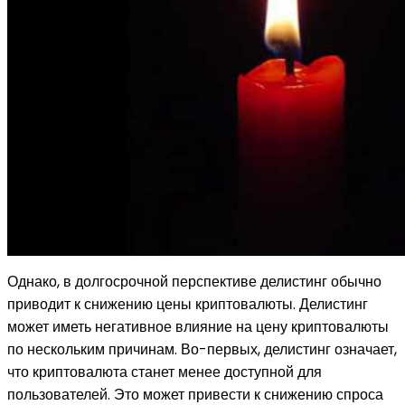
Однако, в долгосрочной перспективе делистинг обычно
приводит к снижению цены криптовалюты. Делистинг
может иметь негативное влияние на цену криптовалюты
по нескольким причинам. Во-первых, делистинг означает,
что криптовалюта станет менее доступной для
пользователей. Это может привести к снижению спроса