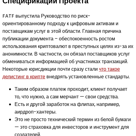
Спецификаций Проекта
FATF выпустила Руководство по риск-
ориентированному подходу к цифровым активам и
поставщикам услуг в этой области. Главная причина
публикации документа – обеспокоенность ростом
использования криптовалют в преступных целях из-за их
анонимности. В частности, он обязал поставщиков услуг
обмениваться информацией об участниках транзакций.
Некоторые юрисдикции почти сразу стали
что такое
делистинг в крипте
внедрять установленные стандарты.
Таким образом платеж проходит, клиент получает
то, что нужно, а сам мерчант — свои средства.
Есть и другой заработок на флипах, например,
аирдроп-хантеры.
Это не просто технический термин из белой бумаги
— это страховка для инвесторов и инструмент для
создателей.