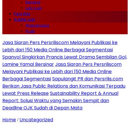
Renang
Lain-Lain
Pers Rilis
RUBRIK LAIN
Wawancara
Profil
Jasa Siaran Pers Persriliscom Melayani Publikasi ke
Lebih dari 150 Media Online Berbagai Segmentasi
Spanyol Singkirkan Prancis Lewat Drama Sembilan Gol,
Lamine Yamal Bersinar
Jasa Siaran Pers Persriliscom
Melayani Publikasi ke Lebih dari 150 Media Online
Berbagai Segmentasi
Sapulangit PR dan Persrilis.com
Berikan Jasa Public Relations dan Komunikasi Terpadu
Lewat Press Release
Sustainability Report & Annual
Report: Solusi Waktu yang Semakin Sempit dan
Deadline OJK Sudah di Depan Mata
Home
Uncategorized
/