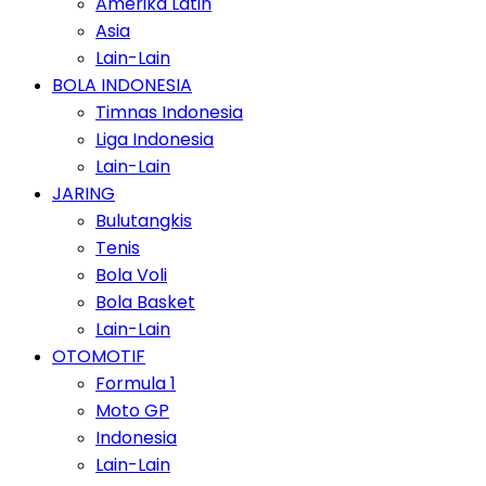
Amerika Latin
Asia
Lain-Lain
BOLA INDONESIA
Timnas Indonesia
Liga Indonesia
Lain-Lain
JARING
Bulutangkis
Tenis
Bola Voli
Bola Basket
Lain-Lain
OTOMOTIF
Formula 1
Moto GP
Indonesia
Lain-Lain