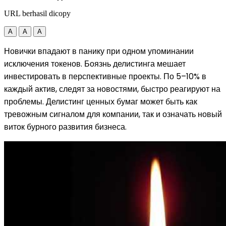
URL berhasil dicopy
A
A
A
Новички впадают в панику при одном упоминании
исключения токенов. Боязнь делистинга мешает
инвестировать в перспективные проекты. По 5–10% в
каждый актив, следят за новостями, быстро реагируют на
проблемы. Делистинг ценных бумаг может быть как
тревожным сигналом для компании, так и означать новый
виток бурного развития бизнеса.