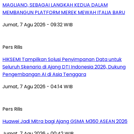
MAGLIANO, SEBAGAI LANGKAH KEDUA DALAM
MEMBANGUN PLATFORM MEREK MEWAH ITALIA BARU
Jumat, 7 Agu 2026 - 09:32 WIB
Pers Rilis
HIKSEMI Tampilkan Solusi Penyimpanan Data untuk
Seluruh Skenario di Ajang DTI Indonesia 2026, Dukung
Pengembangan AI di Asia Tenggara
Jumat, 7 Agu 2026 - 04:14 WIB
Pers Rilis
Huawei Jadi Mitra bagi Ajang GSMA M360 ASEAN 2026
Jumat, 7 Agu 2026 - 00:42 WIB