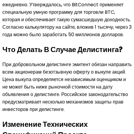
ежедневно. Утверждалось, что BitConnect применяет
специальную умную программу для торговли BTC,
которая и обеспечивает такую сумасшедшую доходность.
Согласно калькулятору на сайте, вложив 1 тысячу, через 3
года можно было заработать 50 миллионов долларов.
Что Делать В Случае Делистинга?
При добровольном делистинге эмитент обязан направить
всем акционерам безотзывную оферту о выкупе акций.
Цена выкупа определяется независимым оценщиком и
не может быть ниже рыночной стоимости на дату
объявления о делистинге. Российское законодательство
предусматривает несколько механизмов защиты прав
инвесторов при делистинге.
Изменение Технических