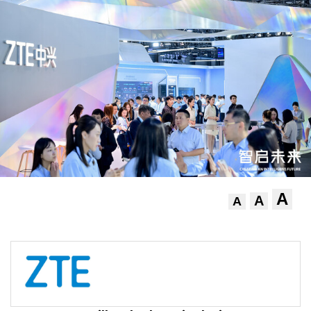
A
A
A