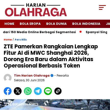
HOME
BOLA EROPA
BOLA DUNIA
BOLA INDONESIA
J
i 150 Media Online Berbagai Segmentasi
Spanyol Singkirkan P
/
Home
Pers Rilis
ZTE Pamerkan Rangkaian Lengkap
Fitur AI di MWC Shanghai 2026,
Dorong Era Baru dalam Aktivitas
Operasional Berbasis Token
Tim Harian Olahraga
- Pewarta
Selasa, 30 Juni 2026