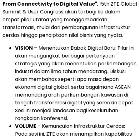
From Connectivity to Digital Value"
, 15th ZTE Global
Summit & User Congress akan terbagi ke dalam
empat pilar utama yang menggambarkan
transformasi, mulai dari pembangunan infrastruktur
cerdas hingga penciptaan nilai bisnis yang nyata.
VISION
– Menentukan Babak Digital Baru: Pilar ini
akan mengangkat berbagai pertanyaan
strategis yang akan menentukan perkembangan
industri dalam lima tahun mendatang. Diskusi
akan membahas seperti apa masa depan
ekonomi digital global, serta bagaimana ASEAN
memandang arah perkembangan kawasan di
tengah transformasi digital yang semakin cepat.
Sesi ini menjadi landasan bagi keseluruhan
rangkaian konferensi.
VOLUME
– Kemunculan Infrastruktur Cerdas:
Pada sesi ini, ZTE akan menampilkan kapabilitas