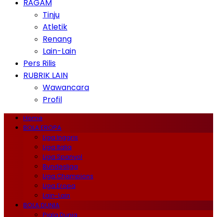
RAGAM
Tinju
Atletik
Renang
Lain-Lain
Pers Rilis
RUBRIK LAIN
Wawancara
Profil
Home
BOLA EROPA
Liga Inggris
Liga Italia
Liga Spanyol
Bundesliga
Liga Champions
Liga Eropa
Lain-Lain
BOLA DUNIA
Piala Dunia