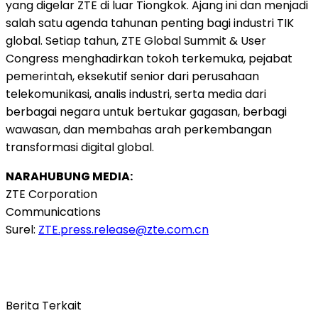
yang digelar ZTE di luar Tiongkok. Ajang ini dan menjadi
salah satu agenda tahunan penting bagi industri TIK
global. Setiap tahun, ZTE Global Summit & User
Congress menghadirkan tokoh terkemuka, pejabat
pemerintah, eksekutif senior dari perusahaan
telekomunikasi, analis industri, serta media dari
berbagai negara untuk bertukar gagasan, berbagi
wawasan, dan membahas arah perkembangan
transformasi digital global.
NARAHUBUNG MEDIA:
ZTE Corporation
Communications
Surel:
ZTE.press.release@zte.com.cn
Berita Terkait