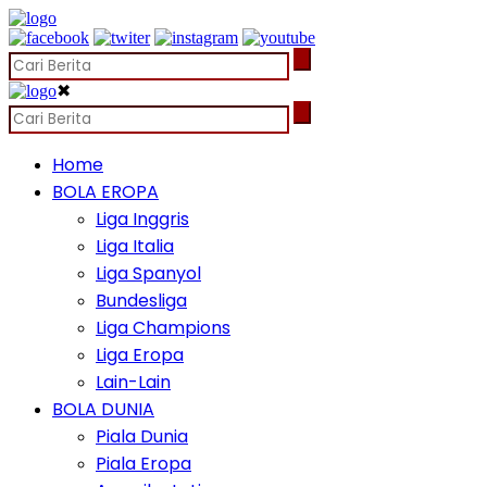
✖
Home
BOLA EROPA
Liga Inggris
Liga Italia
Liga Spanyol
Bundesliga
Liga Champions
Liga Eropa
Lain-Lain
BOLA DUNIA
Piala Dunia
Piala Eropa