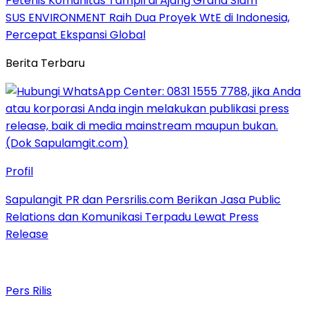
Petenis Komunitas Tampil di Ajang Grand Slam
SUS ENVIRONMENT Raih Dua Proyek WtE di Indonesia,
Percepat Ekspansi Global
Berita Terbaru
Profil
Sapulangit PR dan Persrilis.com Berikan Jasa Public
Relations dan Komunikasi Terpadu Lewat Press
Release
Pers Rilis