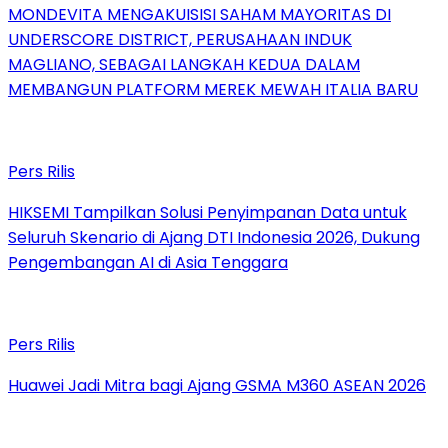
MONDEVITA MENGAKUISISI SAHAM MAYORITAS DI
UNDERSCORE DISTRICT, PERUSAHAAN INDUK
MAGLIANO, SEBAGAI LANGKAH KEDUA DALAM
MEMBANGUN PLATFORM MEREK MEWAH ITALIA BARU
Pers Rilis
HIKSEMI Tampilkan Solusi Penyimpanan Data untuk
Seluruh Skenario di Ajang DTI Indonesia 2026, Dukung
Pengembangan AI di Asia Tenggara
Pers Rilis
Huawei Jadi Mitra bagi Ajang GSMA M360 ASEAN 2026