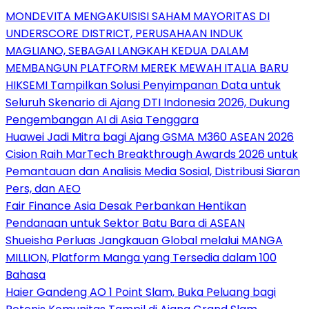
MONDEVITA MENGAKUISISI SAHAM MAYORITAS DI
UNDERSCORE DISTRICT, PERUSAHAAN INDUK
MAGLIANO, SEBAGAI LANGKAH KEDUA DALAM
MEMBANGUN PLATFORM MEREK MEWAH ITALIA BARU
HIKSEMI Tampilkan Solusi Penyimpanan Data untuk
Seluruh Skenario di Ajang DTI Indonesia 2026, Dukung
Pengembangan AI di Asia Tenggara
Huawei Jadi Mitra bagi Ajang GSMA M360 ASEAN 2026
Cision Raih MarTech Breakthrough Awards 2026 untuk
Pemantauan dan Analisis Media Sosial, Distribusi Siaran
Pers, dan AEO
Fair Finance Asia Desak Perbankan Hentikan
Pendanaan untuk Sektor Batu Bara di ASEAN
Shueisha Perluas Jangkauan Global melalui MANGA
MILLION, Platform Manga yang Tersedia dalam 100
Bahasa
Haier Gandeng AO 1 Point Slam, Buka Peluang bagi