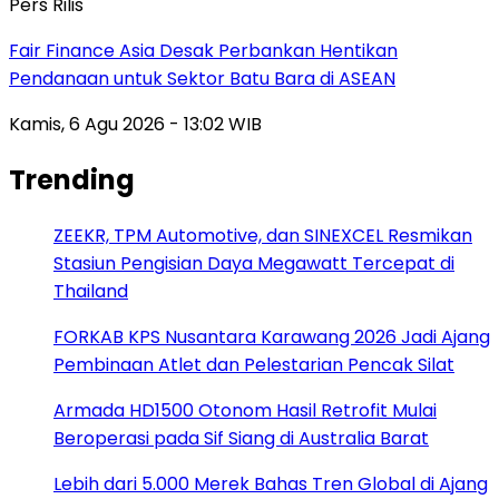
Pers Rilis
Fair Finance Asia Desak Perbankan Hentikan
Pendanaan untuk Sektor Batu Bara di ASEAN
Kamis, 6 Agu 2026 - 13:02 WIB
Trending
ZEEKR, TPM Automotive, dan SINEXCEL Resmikan
Stasiun Pengisian Daya Megawatt Tercepat di
Thailand
FORKAB KPS Nusantara Karawang 2026 Jadi Ajang
Pembinaan Atlet dan Pelestarian Pencak Silat
Armada HD1500 Otonom Hasil Retrofit Mulai
Beroperasi pada Sif Siang di Australia Barat
Lebih dari 5.000 Merek Bahas Tren Global di Ajang