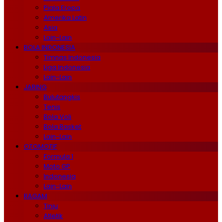
Piala Eropa
Amerika Latin
Asia
Lain-Lain
BOLA INDONESIA
Timnas Indonesia
Liga Indonesia
Lain-Lain
JARING
Bulutangkis
Tenis
Bola Voli
Bola Basket
Lain-Lain
OTOMOTIF
Formula 1
Moto GP
Indonesia
Lain-Lain
RAGAM
Tinju
Atletik