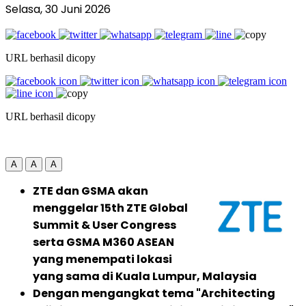
Selasa, 30 Juni 2026
URL berhasil dicopy
URL berhasil dicopy
A
A
A
ZTE dan GSMA akan
menggelar 15th ZTE Global
Summit & User Congress
serta GSMA M360 ASEAN
yang menempati lokasi
yang sama di Kuala Lumpur, Malaysia
Dengan mengangkat tema "Architecting