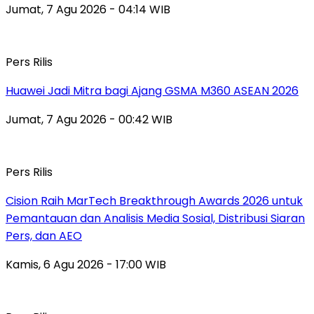
Jumat, 7 Agu 2026 - 04:14 WIB
Pers Rilis
Huawei Jadi Mitra bagi Ajang GSMA M360 ASEAN 2026
Jumat, 7 Agu 2026 - 00:42 WIB
Pers Rilis
Cision Raih MarTech Breakthrough Awards 2026 untuk
Pemantauan dan Analisis Media Sosial, Distribusi Siaran
Pers, dan AEO
Kamis, 6 Agu 2026 - 17:00 WIB