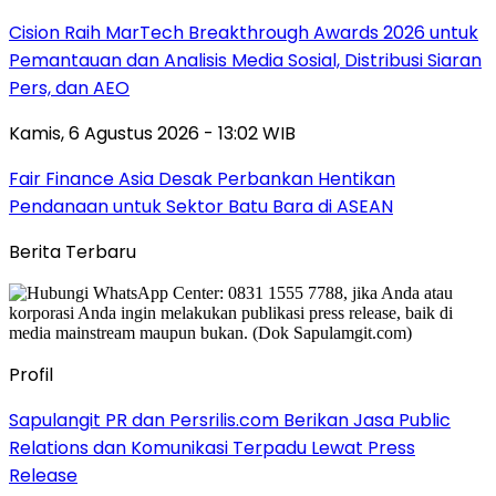
Cision Raih MarTech Breakthrough Awards 2026 untuk
Pemantauan dan Analisis Media Sosial, Distribusi Siaran
Pers, dan AEO
Kamis, 6 Agustus 2026 - 13:02 WIB
Fair Finance Asia Desak Perbankan Hentikan
Pendanaan untuk Sektor Batu Bara di ASEAN
Berita Terbaru
Profil
Sapulangit PR dan Persrilis.com Berikan Jasa Public
Relations dan Komunikasi Terpadu Lewat Press
Release