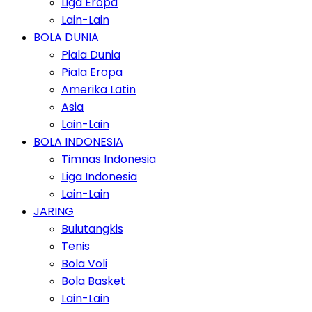
Liga Eropa
Lain-Lain
BOLA DUNIA
Piala Dunia
Piala Eropa
Amerika Latin
Asia
Lain-Lain
BOLA INDONESIA
Timnas Indonesia
Liga Indonesia
Lain-Lain
JARING
Bulutangkis
Tenis
Bola Voli
Bola Basket
Lain-Lain