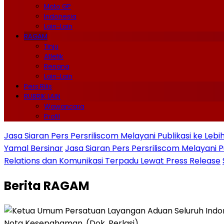
Moto GP
Indonesia
Lain-Lain
RAGAM
Tinju
Atletik
Renang
Lain-Lain
Pers Rilis
RUBRIK LAIN
Wawancara
Profil
Jasa Siaran Pers Persriliscom Melayani Publikasi ke Leb
Yamal Bersinar
Jasa Siaran Pers Persriliscom Melayani P
Relations dan Komunikasi Terpadu Lewat Press Release
Berita
RAGAM