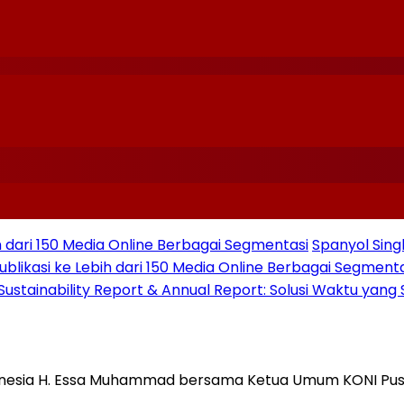
ih dari 150 Media Online Berbagai Segmentasi
Spanyol Sing
ublikasi ke Lebih dari 150 Media Online Berbagai Segment
Sustainability Report & Annual Report: Solusi Waktu ya