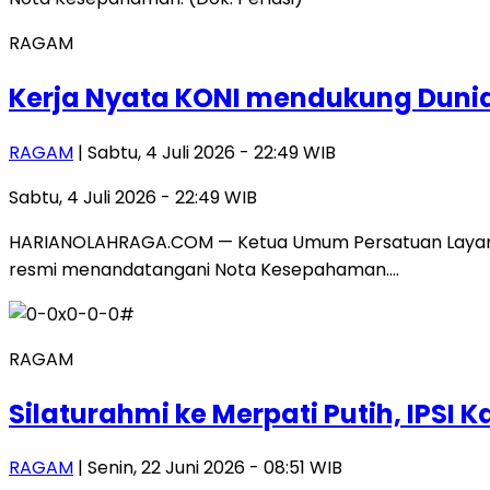
RAGAM
Kerja Nyata KONI mendukung Duni
RAGAM
| Sabtu, 4 Juli 2026 - 22:49 WIB
Sabtu, 4 Juli 2026 - 22:49 WIB
HARIANOLAHRAGA.COM — Ketua Umum Persatuan Layang
resmi menandatangani Nota Kesepahaman….
RAGAM
Silaturahmi ke Merpati Putih, IPS
RAGAM
| Senin, 22 Juni 2026 - 08:51 WIB