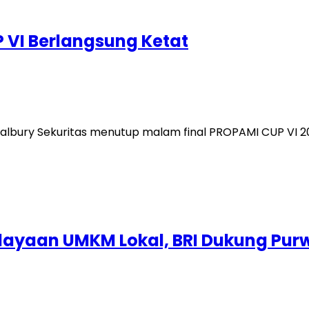
P VI Berlangsung Ketat
albury Sekuritas menutup malam final PROPAMI CUP VI 2
ayaan UMKM Lokal, BRI Dukung Purw