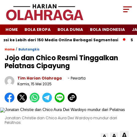
HOME
BOLA EROPA
BOLA DUNIA
BOLA INDONESIA
J
asi ke Lebih dari 150 Media Online Berbagai Segmentasi
Spany
/
Home
Bulutangkis
Jojo dan Chico Resmi Tinggalkan
Pelatnas Cipayung
Tim Harian Olahraga
- Pewarta
Kamis, 15 Mei 2025
Jonatan Christie dan Chico Aura Dwi Wardoyo mundur dari
Pelatnas
A
A
A