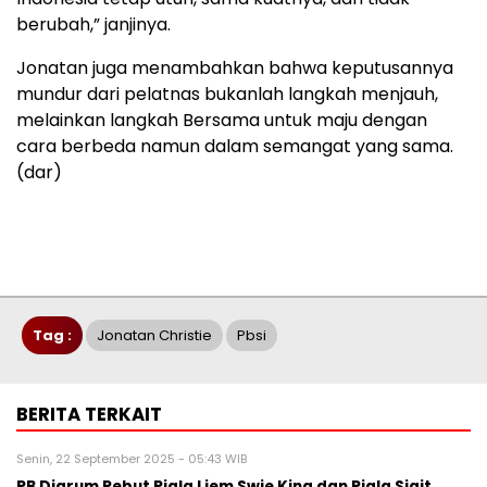
berubah,” janjinya.
Jonatan juga menambahkan bahwa keputusannya
mundur dari pelatnas bukanlah langkah menjauh,
melainkan langkah Bersama untuk maju dengan
cara berbeda namun dalam semangat yang sama.
(dar)
Tag :
Jonatan Christie
Pbsi
BERITA TERKAIT
Senin, 22 September 2025 - 05:43 WIB
PB Djarum Rebut Piala Liem Swie King dan Piala Sigit