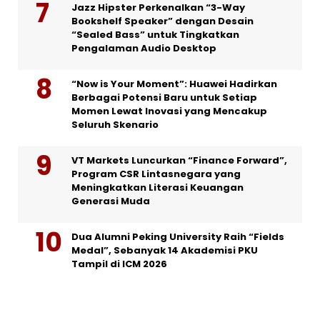
Jazz Hipster Perkenalkan “3-Way
Bookshelf Speaker” dengan Desain
“Sealed Bass” untuk Tingkatkan
Pengalaman Audio Desktop
“Now is Your Moment”: Huawei Hadirkan
Berbagai Potensi Baru untuk Setiap
Momen Lewat Inovasi yang Mencakup
Seluruh Skenario
VT Markets Luncurkan “Finance Forward”,
Program CSR Lintasnegara yang
Meningkatkan Literasi Keuangan
Generasi Muda
Dua Alumni Peking University Raih “Fields
Medal”, Sebanyak 14 Akademisi PKU
Tampil di ICM 2026