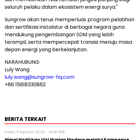
seluruh pelaku dalam ekosistem energi surya."
Sungrow akan terus memperluas program pelatihan
dan sertifikasi instalatur di berbagai negara guna
mendukung pengembangan SDM yang lebih
terampil, serta mempercepat transisi menuju masa
depan energi yang berkelanjutan.
NARAHUBUNG:
Luly Wang
luly.wang@sungrow-hq.com
+86 15618330862
BERITA TERKAIT
Sabtu, 8 Agustus 2026 - 14:26 WIB
Himel Hadirkan Visi Hunian Modern melalui Kampanye