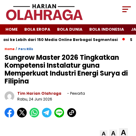
HOME
BOLA EROPA
BOLA DUNIA
BOLA INDONESIA
J
si ke Lebih dari 150 Media Online Berbagai Segmentasi
Spanyo
/
Home
Pers Rilis
Sungrow Master 2026 Tingkatkan
Kompetensi Instalatur guna
Memperkuat Industri Energi Surya di
Filipina
Tim Harian Olahraga
- Pewarta
Rabu, 24 Juni 2026
A
A
A