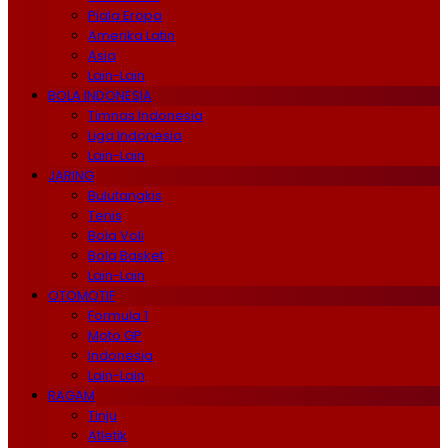
Piala Eropa
Amerika Latin
Asia
Lain-Lain
BOLA INDONESIA
Timnas Indonesia
Liga Indonesia
Lain-Lain
JARING
Bulutangkis
Tenis
Bola Voli
Bola Basket
Lain-Lain
OTOMOTIF
Formula 1
Moto GP
Indonesia
Lain-Lain
RAGAM
Tinju
Atletik