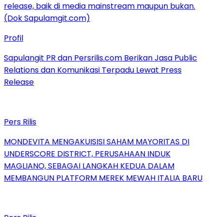
Profil
Sapulangit PR dan Persrilis.com Berikan Jasa Public
Relations dan Komunikasi Terpadu Lewat Press
Release
Pers Rilis
MONDEVITA MENGAKUISISI SAHAM MAYORITAS DI
UNDERSCORE DISTRICT, PERUSAHAAN INDUK
MAGLIANO, SEBAGAI LANGKAH KEDUA DALAM
MEMBANGUN PLATFORM MEREK MEWAH ITALIA BARU