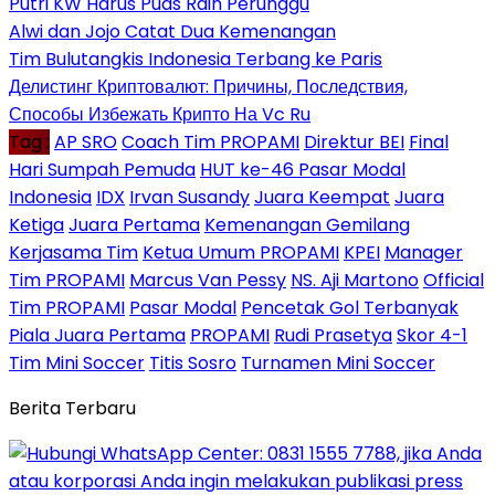
Putri KW Harus Puas Raih Perunggu
Alwi dan Jojo Catat Dua Kemenangan
Tim Bulutangkis Indonesia Terbang ke Paris
Делистинг Криптовалют: Причины, Последствия,
Способы Избежать Крипто На Vc Ru
Tag :
AP SRO
Coach Tim PROPAMI
Direktur BEI
Final
Hari Sumpah Pemuda
HUT ke-46 Pasar Modal
Indonesia
IDX
Irvan Susandy
Juara Keempat
Juara
Ketiga
Juara Pertama
Kemenangan Gemilang
Kerjasama Tim
Ketua Umum PROPAMI
KPEI
Manager
Tim PROPAMI
Marcus Van Pessy
NS. Aji Martono
Official
Tim PROPAMI
Pasar Modal
Pencetak Gol Terbanyak
Piala Juara Pertama
PROPAMI
Rudi Prasetya
Skor 4-1
Tim Mini Soccer
Titis Sosro
Turnamen Mini Soccer
Berita Terbaru