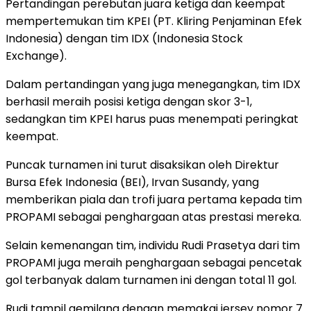
Pertandingan perebutan juara ketiga dan keempat
mempertemukan tim KPEI (PT. Kliring Penjaminan Efek
Indonesia) dengan tim IDX (Indonesia Stock
Exchange).
Dalam pertandingan yang juga menegangkan, tim IDX
berhasil meraih posisi ketiga dengan skor 3-1,
sedangkan tim KPEI harus puas menempati peringkat
keempat.
Puncak turnamen ini turut disaksikan oleh Direktur
Bursa Efek Indonesia (BEI), Irvan Susandy, yang
memberikan piala dan trofi juara pertama kepada tim
PROPAMI sebagai penghargaan atas prestasi mereka.
Selain kemenangan tim, individu Rudi Prasetya dari tim
PROPAMI juga meraih penghargaan sebagai pencetak
gol terbanyak dalam turnamen ini dengan total 11 gol.
Rudi tampil gemilang dengan memakai jersey nomor 7