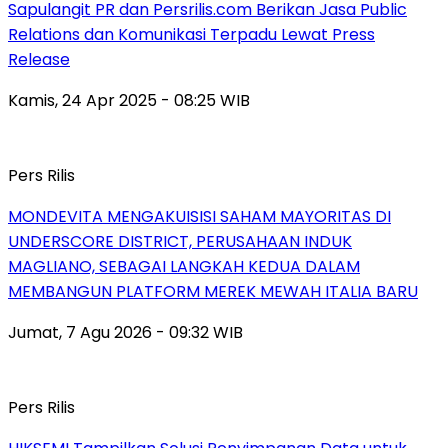
Sapulangit PR dan Persrilis.com Berikan Jasa Public
Relations dan Komunikasi Terpadu Lewat Press
Release
Kamis, 24 Apr 2025 - 08:25 WIB
Pers Rilis
MONDEVITA MENGAKUISISI SAHAM MAYORITAS DI
UNDERSCORE DISTRICT, PERUSAHAAN INDUK
MAGLIANO, SEBAGAI LANGKAH KEDUA DALAM
MEMBANGUN PLATFORM MEREK MEWAH ITALIA BARU
Jumat, 7 Agu 2026 - 09:32 WIB
Pers Rilis