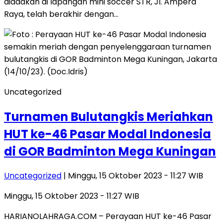
diadakan di lapangan mini soccer STR, Jl. Ampera
Raya, telah berakhir dengan…
Uncategorized
Turnamen Bulutangkis Meriahkan
HUT ke-46 Pasar Modal Indonesia
di GOR Badminton Mega Kuningan
Uncategorized
| Minggu, 15 Oktober 2023 - 11:27 WIB
Minggu, 15 Oktober 2023 - 11:27 WIB
HARIANOLAHRAGA.COM – Perayaan HUT ke-46 Pasar