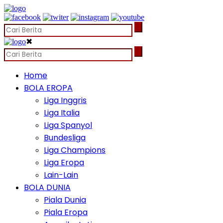
✖
Home
BOLA EROPA
Liga Inggris
Liga Italia
Liga Spanyol
Bundesliga
Liga Champions
Liga Eropa
Lain-Lain
BOLA DUNIA
Piala Dunia
Piala Eropa