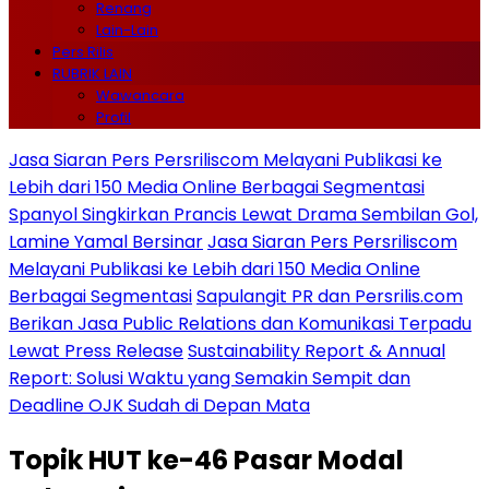
Renang
Lain-Lain
Pers Rilis
RUBRIK LAIN
Wawancara
Profil
Jasa Siaran Pers Persriliscom Melayani Publikasi ke
Lebih dari 150 Media Online Berbagai Segmentasi
Spanyol Singkirkan Prancis Lewat Drama Sembilan Gol,
Lamine Yamal Bersinar
Jasa Siaran Pers Persriliscom
Melayani Publikasi ke Lebih dari 150 Media Online
Berbagai Segmentasi
Sapulangit PR dan Persrilis.com
Berikan Jasa Public Relations dan Komunikasi Terpadu
Lewat Press Release
Sustainability Report & Annual
Report: Solusi Waktu yang Semakin Sempit dan
Deadline OJK Sudah di Depan Mata
Topik
HUT ke-46 Pasar Modal