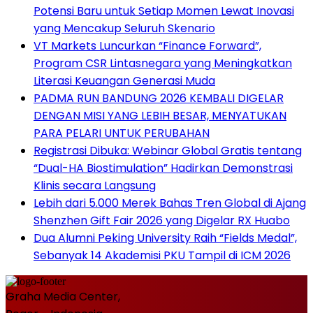
Potensi Baru untuk Setiap Momen Lewat Inovasi
yang Mencakup Seluruh Skenario
VT Markets Luncurkan “Finance Forward”,
Program CSR Lintasnegara yang Meningkatkan
Literasi Keuangan Generasi Muda
PADMA RUN BANDUNG 2026 KEMBALI DIGELAR
DENGAN MISI YANG LEBIH BESAR, MENYATUKAN
PARA PELARI UNTUK PERUBAHAN
Registrasi Dibuka: Webinar Global Gratis tentang
“Dual-HA Biostimulation” Hadirkan Demonstrasi
Klinis secara Langsung
Lebih dari 5.000 Merek Bahas Tren Global di Ajang
Shenzhen Gift Fair 2026 yang Digelar RX Huabo
Dua Alumni Peking University Raih “Fields Medal”,
Sebanyak 14 Akademisi PKU Tampil di ICM 2026
Graha Media Center,