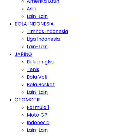
Amerika Latin
Asia
Lain-Lain
BOLA INDONESIA
Timnas Indonesia
Liga Indonesia
Lain-Lain
JARING
Bulutangkis
Tenis
Bola Voli
Bola Basket
Lain-Lain
OTOMOTIF
Formula 1
Moto GP
Indonesia
Lain-Lain