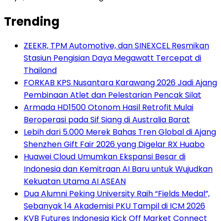
Trending
ZEEKR, TPM Automotive, dan SINEXCEL Resmikan
Stasiun Pengisian Daya Megawatt Tercepat di
Thailand
FORKAB KPS Nusantara Karawang 2026 Jadi Ajang
Pembinaan Atlet dan Pelestarian Pencak Silat
Armada HD1500 Otonom Hasil Retrofit Mulai
Beroperasi pada Sif Siang di Australia Barat
Lebih dari 5.000 Merek Bahas Tren Global di Ajang
Shenzhen Gift Fair 2026 yang Digelar RX Huabo
Huawei Cloud Umumkan Ekspansi Besar di
Indonesia dan Kemitraan AI Baru untuk Wujudkan
Kekuatan Utama AI ASEAN
Dua Alumni Peking University Raih “Fields Medal”,
Sebanyak 14 Akademisi PKU Tampil di ICM 2026
KVB Futures Indonesia Kick Off Market Connect