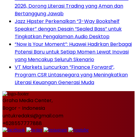
2026, Dorong Literasi Trading yang Aman dan
Bertanggung Jawab
Jazz Hipster Perkenalkan “3-Way Bookshelf
Speaker” dengan Desain “Sealed Bass” untuk
Tingkatkan Pengalaman Audio Desktop
“Now is Your Moment”: Huawei Hadirkan Berbagai
Potensi Baru untuk Setiap Momen Lewat Inovasi
yang Mencakup Seluruh Skenario
VT Markets Luncurkan “Finance Forward”,
Program CSR Lintasnegara yang Meningkatkan
Literasi Keuangan Generasi Muda
Graha Media Center,
Bogor - Indonesia
untukredaksi@gmail.com
+628557777888