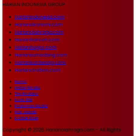
HARIAN INDONESIA GROUP
Harianindonesia.com
Harianekonomi.com
Harianolahraga.com
Harianbanten.com
Harianbogor.com
Hariansumedang.com
Hariankarawang.com
Hariancirebon.com
Home
Histori Media
Tim Redaksi
Kode Etik
Pedoman Media
Hak Jawab
Kontak Iklan
Copyright © 2026 Harianolahraga.com - All Rights