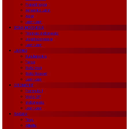
Piala Eropa
Amerika Latin
Asia
Lain-Lain
BOLA INDONESIA
Timnas Indonesia
Liga Indonesia
Lain-Lain
JARING
Bulutangkis
Tenis
Bola Voli
Bola Basket
Lain-Lain
OTOMOTIF
Formula 1
Moto GP
Indonesia
Lain-Lain
RAGAM
Tinju
Atletik