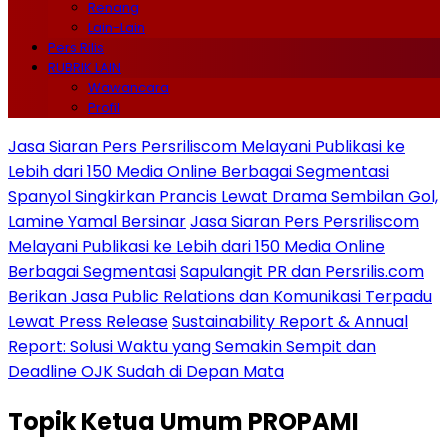
Renang
Lain-Lain
Pers Rilis
RUBRIK LAIN
Wawancara
Profil
Jasa Siaran Pers Persriliscom Melayani Publikasi ke
Lebih dari 150 Media Online Berbagai Segmentasi
Spanyol Singkirkan Prancis Lewat Drama Sembilan Gol,
Lamine Yamal Bersinar
Jasa Siaran Pers Persriliscom
Melayani Publikasi ke Lebih dari 150 Media Online
Berbagai Segmentasi
Sapulangit PR dan Persrilis.com
Berikan Jasa Public Relations dan Komunikasi Terpadu
Lewat Press Release
Sustainability Report & Annual
Report: Solusi Waktu yang Semakin Sempit dan
Deadline OJK Sudah di Depan Mata
Topik
Ketua Umum PROPAMI