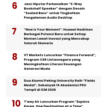
Jazz Hipster Perkenalkan “3-Way
Bookshelf Speaker” dengan Desain
“Sealed Bass” untuk Tingkatkan
Pengalaman Audio Desktop
“Now is Your Moment”: Huawei Hadirkan
Berbagai Potensi Baru untuk Setiap
Momen Lewat Inovasi yang Mencakup
Seluruh Skenario
VT Markets Luncurkan “Finance Forward”,
Program CSR Lintasnegara yang
Meningkatkan Literasi Keuangan
Generasi Muda
Dua Alumni Peking University Raih “Fields
Medal”, Sebanyak 14 Akademisi PKU
Tampil di ICM 2026
T’way Air Luncurkan Program “Explore
Korea, One Destination at a Time”