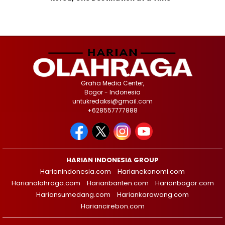
Graha Media Center,
Bogor - Indonesia
untukredaksi@gmail.com
+628557777888
HARIAN INDONESIA GROUP
Harianindonesia.com
Harianekonomi.com
Harianolahraga.com
Harianbanten.com
Harianbogor.com
Hariansumedang.com
Hariankarawang.com
Hariancirebon.com