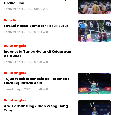
Grand Final
Senin, 21 April 2025 - 08:24 WIB
Bola Voli
LavAni Paksa Samator Tekuk Lutut
Senin, 21 April 2025 - 07:44 WIB
Bulutangkis
Indonesia Tanpa Gelar di Kejuaraan
Asia 2025
Senin, 14 April 2025 - 07:59 WIB
Bulutangkis
Tujuh Wakil Indonesia ke Perempat
Final Kejuaraan Asia
Jumat, 11 April 2025 - 09:41 WIB
Bulutangkis
Alwi Farhan Singkirkan Weng Hong
Yang