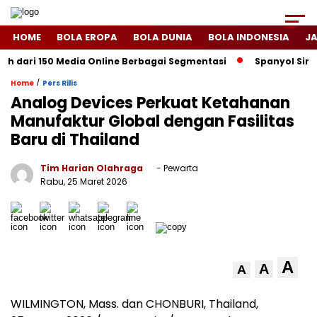
HOME
BOLA EROPA
BOLA DUNIA
BOLA INDONESIA
J
h dari 150 Media Online Berbagai Segmentasi
Spanyol Singkir
/
Home
Pers Rilis
Analog Devices Perkuat Ketahanan
Manufaktur Global dengan Fasilitas
Baru di Thailand
Tim Harian Olahraga
- Pewarta
Rabu, 25 Maret 2026
A
A
A
WILMINGTON, Mass. dan CHONBURI, Thailand,