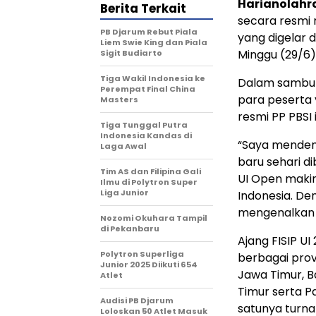
Harianolah
Berita Terkait
secara resmi 
PB Djarum Rebut Piala
yang digelar d
Liem Swie King dan Piala
Minggu (29/6
Sigit Budiarto
Tiga Wakil Indonesia ke
Dalam sambu
Perempat Final China
para peserta 
Masters
resmi PP PBSI i
Tiga Tunggal Putra
Indonesia Kandas di
“Saya menden
Laga Awal
baru sehari d
Tim AS dan Filipina Gali
UI Open makin
Ilmu di Polytron Super
Liga Junior
Indonesia. De
mengenalkan K
Nozomi Okuhara Tampil
di Pekanbaru
Ajang FISIP UI 
Polytron Superliga
berbagai provi
Junior 2025 Diikuti 654
Jawa Timur, B
Atlet
Timur serta Pa
Audisi PB Djarum
satunya turna
Loloskan 50 Atlet Masuk