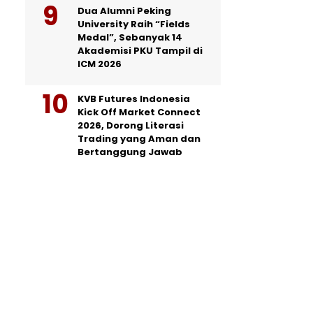
Dua Alumni Peking
University Raih “Fields
Medal”, Sebanyak 14
Akademisi PKU Tampil di
ICM 2026
KVB Futures Indonesia
Kick Off Market Connect
2026, Dorong Literasi
Trading yang Aman dan
Bertanggung Jawab