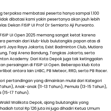
 terpaksa membatasi peserta hanya sampai 1.100
tidak dibatasi kami yakin pesertanya akan jauh lebih
jelas Dekan FISIP UI Prof Dr Semiarto Aji Purwanto.
 FISIP UI Open 2025 memang sangat ketat karena
ra pemain dari klub-klub bulutangkis papan atas di
erti Jaya Raya Jakarta, Exist Badminton Club, Mutiara
ung, Taqi Arena Bandung, Tangkas Jakarta, serta
ton Academy. Dari Kota Depok juga tak ketinggalan
an persaingan di FISIP UI Open. Beberapa klub Kota
libat antara lain LHBC, PB Meteor, RRD, serta PB Racer.
ri pertandingan yang dimainkan mulai dari Kategori
1 Tahun), Anak-anak (11-13 Tahun), Pemula (13-15 Tahun),
 (15-17 Tahun).
i Wakil Walikota Depok, ajang bulutangkis yang
diah total Rp 126 juta ini juga dihadiri Ketua Umum