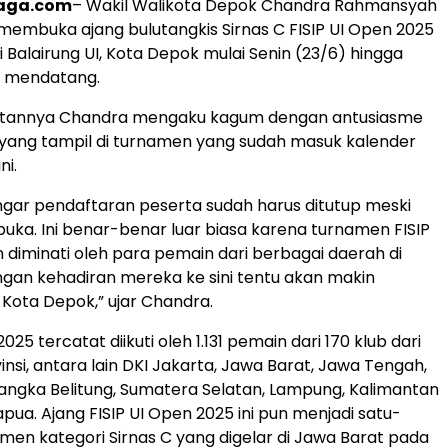
raga.com
– Wakil Walikota Depok Chandra Rahmansyah
membuka ajang bulutangkis Sirnas C FISIP UI Open 2025
i Balairung UI, Kota Depok mulai Senin (23/6) hingga
) mendatang.
tannya Chandra mengaku kagum dengan antusiasme
yang tampil di turnamen yang sudah masuk kalender
ni.
gar pendaftaran peserta sudah harus ditutup meski
ibuka. Ini benar-benar luar biasa karena turnamen FISIP
 diminati oleh para pemain dari berbagai daerah di
ngan kehadiran mereka ke sini tentu akan makin
ota Depok,” ujar Chandra.
2025 tercatat diikuti oleh 1.131 pemain dari 170 klub dari
nsi, antara lain DKI Jakarta, Jawa Barat, Jawa Tengah,
angka Belitung, Sumatera Selatan, Lampung, Kalimantan
pua. Ajang FISIP UI Open 2025 ini pun menjadi satu-
men kategori Sirnas C yang digelar di Jawa Barat pada