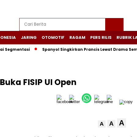
DONESIA
JARING
OTOMOTIF
RAGAM
PERS RILIS
RUBRIK L
Segmentasi
Spanyol Singkirkan Prancis Lewat Drama Sembila
Buka FISIP UI Open
A
A
A