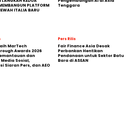
I LANGKAH KEDUA
Pengembangan AI di Asia
MEMBANGUN PLATFORM
Tenggara
MEWAH ITALIA BARU
s
Pers Rilis
Raih MarTech
Fair Finance Asia Desak
hrough Awards 2026
Perbankan Hentikan
Pemantauan dan
Pendanaan untuk Sektor Batu
 Media Sosial,
Bara di ASEAN
usi Siaran Pers, dan AEO