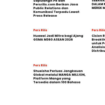
SEBAGA
Sapulangit PR dan
DALAM 
Persrilis.com Berikan Jasa
MEREK 
Public Relations dan
Komunikasi Terpadu Lewat
Press Release
Pers Rilis
Pers Rili
Huawei Jadi Mitra bagi Ajang
Cision 
GSMA M360 ASEAN 2026
Breakt
untuk 
Analisis
Distrib
Pers Rilis
Shueisha Perluas Jangkauan
Global melalui MANGA MILLION,
Platform Manga yang
Tersedia dalam 100 Bahasa