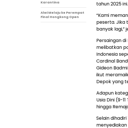
Karantina
tahun 2025 ini.
Alwi Melaju ke Perempat
“Kami memang
Final Hongkong Open
peserta. Jika 
banyak lagi,” 
Persaingan di
melibatkan pa
Indonesia sep
Cardinal Band
Gideon Badmin
ikut meramaik
Depok yang ter
Adapun katego
Usia Dini (9-1
hingga Remaja
Selain dihadir
menyediakan ha