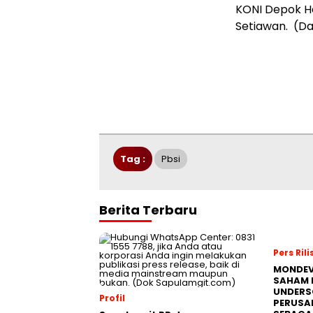
KONI Depok He
Setiawan. (Da
Tag :
Pbsi
Berita Terbaru
Pers Rili
MONDEV
SAHAM 
UNDERS
Profil
PERUSA