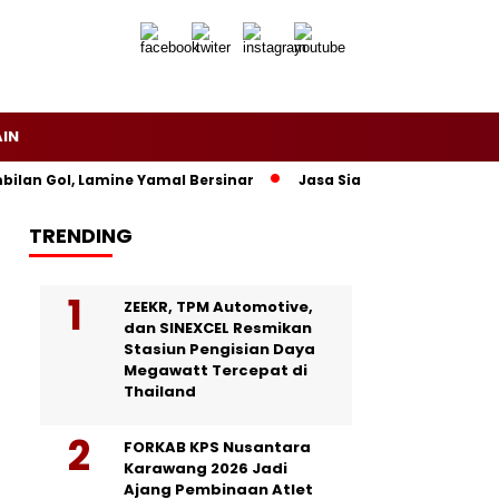
AIN
n Gol, Lamine Yamal Bersinar
Jasa Siaran Pers Persriliscom
TRENDING
ZEEKR, TPM Automotive,
dan SINEXCEL Resmikan
Stasiun Pengisian Daya
Megawatt Tercepat di
Thailand
FORKAB KPS Nusantara
Karawang 2026 Jadi
Ajang Pembinaan Atlet