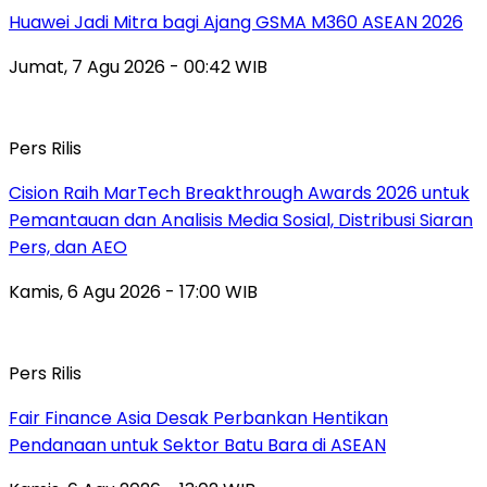
Huawei Jadi Mitra bagi Ajang GSMA M360 ASEAN 2026
Jumat, 7 Agu 2026 - 00:42 WIB
Pers Rilis
Cision Raih MarTech Breakthrough Awards 2026 untuk
Pemantauan dan Analisis Media Sosial, Distribusi Siaran
Pers, dan AEO
Kamis, 6 Agu 2026 - 17:00 WIB
Pers Rilis
Fair Finance Asia Desak Perbankan Hentikan
Pendanaan untuk Sektor Batu Bara di ASEAN