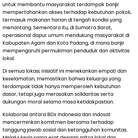
untuk membantu masyarakat terdampak banjir
mempertahankan akses terhadap kebutuhan pokok,
termasuk makanan harian di tengah kondisi yang
menantang. Sementara itu, di Sumatra Barat,
operasional dapur umum mendukung masyarakat di
Kabupaten Agam dan Kota Padang, di mana banjir
mempengaruhi permukiman penduduk dan aktivitas
lokal.
Di semua lokasi, inisiatif ini menekankan empati dan
keselamatan, memastikan bahwa keluarga yang
terdampak tidak hanya memperoleh kebutuhan
dasar, tetapi juga merasakan solidaritas serta
dukungan moral selama masa ketidakpastian.
Kolaborasi antara BDx Indonesia dan Indosat
mencerminkan komitmen bersama terhadap
tanggung jawab sosial dan ketangguhan komunitas.
Melalui kerja sama erat dengan mitra lokal dan