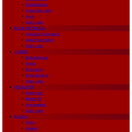
Piala Eropa
Amerika Latin
Asia
Lain-Lain
BOLA INDONESIA
Timnas Indonesia
Liga Indonesia
Lain-Lain
JARING
Bulutangkis
Tenis
Bola Voli
Bola Basket
Lain-Lain
OTOMOTIF
Formula 1
Moto GP
Indonesia
Lain-Lain
RAGAM
Tinju
Atletik