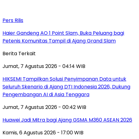
Pers Rilis
Haier Gandeng AO 1 Point Slam, Buka Peluang bagi
Petenis Komunitas Tampil di Ajang Grand Slam
Berita Terkait
Jumat, 7 Agustus 2026 - 04:14 WIB
HIKSEMI Tampilkan Solusi Penyimpanan Data untuk
Seluruh Skenario di Ajang DTI Indonesia 2026, Dukung
Pengembangan AI di Asia Tenggara
Jumat, 7 Agustus 2026 - 00:42 WIB
Huawei Jadi Mitra bagi Ajang GSMA M360 ASEAN 2026
Kamis, 6 Agustus 2026 - 17:00 WIB