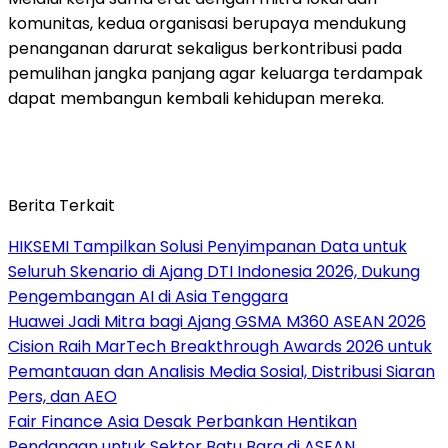
komunitas, kedua organisasi berupaya mendukung
penanganan darurat sekaligus berkontribusi pada
pemulihan jangka panjang agar keluarga terdampak
dapat membangun kembali kehidupan mereka.
Berita Terkait
HIKSEMI Tampilkan Solusi Penyimpanan Data untuk
Seluruh Skenario di Ajang DTI Indonesia 2026, Dukung
Pengembangan AI di Asia Tenggara
Huawei Jadi Mitra bagi Ajang GSMA M360 ASEAN 2026
Cision Raih MarTech Breakthrough Awards 2026 untuk
Pemantauan dan Analisis Media Sosial, Distribusi Siaran
Pers, dan AEO
Fair Finance Asia Desak Perbankan Hentikan
Pendanaan untuk Sektor Batu Bara di ASEAN