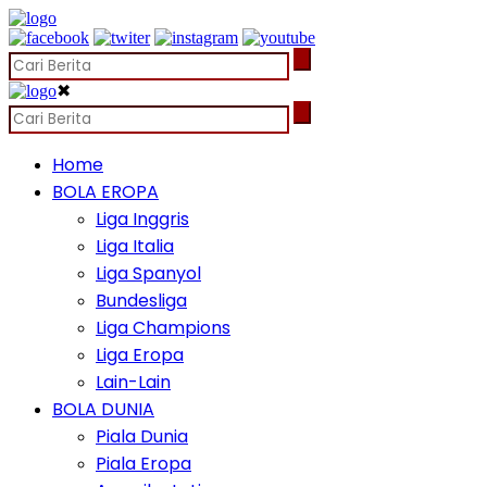
✖
Home
BOLA EROPA
Liga Inggris
Liga Italia
Liga Spanyol
Bundesliga
Liga Champions
Liga Eropa
Lain-Lain
BOLA DUNIA
Piala Dunia
Piala Eropa