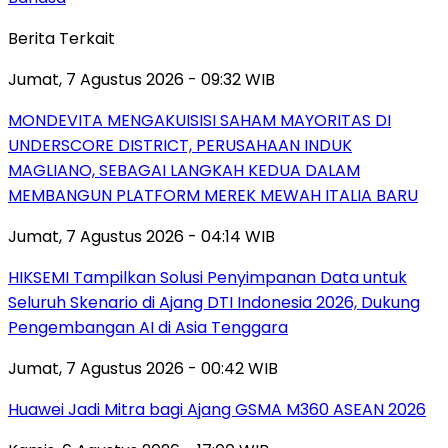
Berita Terkait
Jumat, 7 Agustus 2026 - 09:32 WIB
MONDEVITA MENGAKUISISI SAHAM MAYORITAS DI
UNDERSCORE DISTRICT, PERUSAHAAN INDUK
MAGLIANO, SEBAGAI LANGKAH KEDUA DALAM
MEMBANGUN PLATFORM MEREK MEWAH ITALIA BARU
Jumat, 7 Agustus 2026 - 04:14 WIB
HIKSEMI Tampilkan Solusi Penyimpanan Data untuk
Seluruh Skenario di Ajang DTI Indonesia 2026, Dukung
Pengembangan AI di Asia Tenggara
Jumat, 7 Agustus 2026 - 00:42 WIB
Huawei Jadi Mitra bagi Ajang GSMA M360 ASEAN 2026