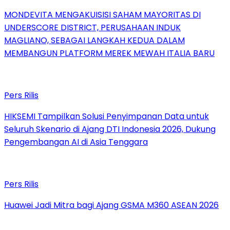
MONDEVITA MENGAKUISISI SAHAM MAYORITAS DI
UNDERSCORE DISTRICT, PERUSAHAAN INDUK
MAGLIANO, SEBAGAI LANGKAH KEDUA DALAM
MEMBANGUN PLATFORM MEREK MEWAH ITALIA BARU
Pers Rilis
HIKSEMI Tampilkan Solusi Penyimpanan Data untuk
Seluruh Skenario di Ajang DTI Indonesia 2026, Dukung
Pengembangan AI di Asia Tenggara
Pers Rilis
Huawei Jadi Mitra bagi Ajang GSMA M360 ASEAN 2026