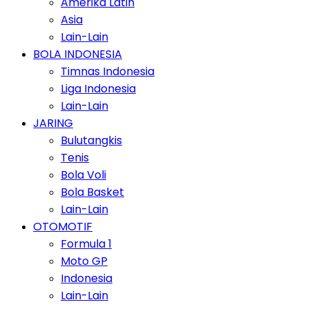
Amerika Latin
Asia
Lain-Lain
BOLA INDONESIA
Timnas Indonesia
Liga Indonesia
Lain-Lain
JARING
Bulutangkis
Tenis
Bola Voli
Bola Basket
Lain-Lain
OTOMOTIF
Formula 1
Moto GP
Indonesia
Lain-Lain