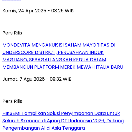
Kamis, 24 Apr 2025 - 08:25 WIB
Pers Rilis
MONDEVITA MENGAKUISISI SAHAM MAYORITAS DI
UNDERSCORE DISTRICT, PERUSAHAAN INDUK
MAGLIANO, SEBAGAI LANGKAH KEDUA DALAM
MEMBANGUN PLATFORM MEREK MEWAH ITALIA BARU
Jumat, 7 Agu 2026 - 09:32 WIB
Pers Rilis
HIKSEMI Tampilkan Solusi Penyimpanan Data untuk
Seluruh Skenario di Ajang DTI Indonesia 2026, Dukung
Pengembangan AI di Asia Tenggara