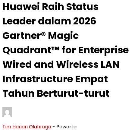
Huawei Raih Status
Leader dalam 2026
Gartner® Magic
Quadrant™ for Enterprise
Wired and Wireless LAN
Infrastructure Empat
Tahun Berturut-turut
Tim Harian Olahraga
- Pewarta