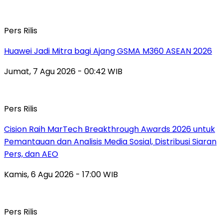
Pers Rilis
Huawei Jadi Mitra bagi Ajang GSMA M360 ASEAN 2026
Jumat, 7 Agu 2026 - 00:42 WIB
Pers Rilis
Cision Raih MarTech Breakthrough Awards 2026 untuk
Pemantauan dan Analisis Media Sosial, Distribusi Siaran
Pers, dan AEO
Kamis, 6 Agu 2026 - 17:00 WIB
Pers Rilis