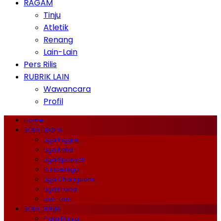
RAGAM
Tinju
Atletik
Renang
Lain-Lain
Pers Rilis
RUBRIK LAIN
Wawancara
Profil
Home
BOLA EROPA
Liga Inggris
Liga Italia
Liga Spanyol
Bundesliga
Liga Champions
Liga Eropa
Lain-Lain
BOLA DUNIA
Piala Dunia