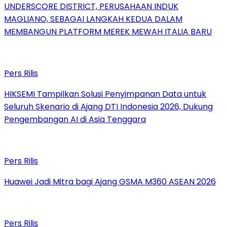
UNDERSCORE DISTRICT, PERUSAHAAN INDUK
MAGLIANO, SEBAGAI LANGKAH KEDUA DALAM
MEMBANGUN PLATFORM MEREK MEWAH ITALIA BARU
Pers Rilis
HIKSEMI Tampilkan Solusi Penyimpanan Data untuk
Seluruh Skenario di Ajang DTI Indonesia 2026, Dukung
Pengembangan AI di Asia Tenggara
Pers Rilis
Huawei Jadi Mitra bagi Ajang GSMA M360 ASEAN 2026
Pers Rilis