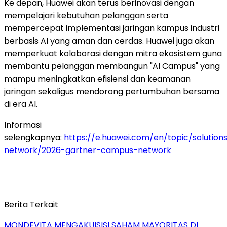
Ke depan, Huawei akan terus berinovasi dengan
mempelajari kebutuhan pelanggan serta
mempercepat implementasi jaringan kampus industri
berbasis AI yang aman dan cerdas. Huawei juga akan
memperkuat kolaborasi dengan mitra ekosistem guna
membantu pelanggan membangun "AI Campus" yang
mampu meningkatkan efisiensi dan keamanan
jaringan sekaligus mendorong pertumbuhan bersama
di era AI.
Informasi
selengkapnya:
https://e.huawei.com/en/topic/solution
network/2026-gartner-campus-network
Berita Terkait
MONDEVITA MENGAKUISISI SAHAM MAYORITAS DI