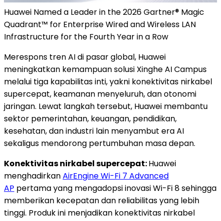
Huawei Named a Leader in the 2026 Gartner® Magic
Quadrant™ for Enterprise Wired and Wireless LAN
Infrastructure for the Fourth Year in a Row
Merespons tren AI di pasar global, Huawei
meningkatkan kemampuan solusi Xinghe AI Campus
melalui tiga kapabilitas inti, yakni konektivitas nirkabel
supercepat, keamanan menyeluruh, dan otonomi
jaringan. Lewat langkah tersebut, Huawei membantu
sektor pemerintahan, keuangan, pendidikan,
kesehatan, dan industri lain menyambut era AI
sekaligus mendorong pertumbuhan masa depan.
Konektivitas nirkabel supercepat:
Huawei
menghadirkan
AirEngine Wi-Fi 7 Advanced
AP
pertama yang mengadopsi inovasi Wi-Fi 8 sehingga
memberikan kecepatan dan reliabilitas yang lebih
tinggi. Produk ini menjadikan konektivitas nirkabel