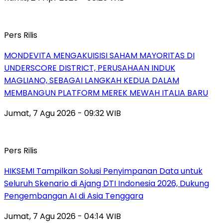
Pers Rilis
MONDEVITA MENGAKUISISI SAHAM MAYORITAS DI
UNDERSCORE DISTRICT, PERUSAHAAN INDUK
MAGLIANO, SEBAGAI LANGKAH KEDUA DALAM
MEMBANGUN PLATFORM MEREK MEWAH ITALIA BARU
Jumat, 7 Agu 2026 - 09:32 WIB
Pers Rilis
HIKSEMI Tampilkan Solusi Penyimpanan Data untuk
Seluruh Skenario di Ajang DTI Indonesia 2026, Dukung
Pengembangan AI di Asia Tenggara
Jumat, 7 Agu 2026 - 04:14 WIB