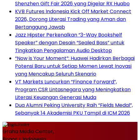
Shenzhen Gift Fair 2026 yang Digelar RX Huabo
KVB Futures Indonesia Kick Off Market Connect
2026, Dorong Literasi Trading yang Aman dan
Bertanggung Jawab
Jazz Hipster Perkenalkan “3-Way Bookshelf
Speaker” dengan Desain “Sealed Bass” untuk
Tingkatkan Pengalaman Audio Desktop
“Now is Your Moment”: Huawei Hadirkan Berbagai
Potensi Baru untuk Setiap Momen Lewat Inovasi
yang Mencakup Seluruh Skenario
VT Markets Luncurkan “Finance Forward”,
Program CSR Lintasnegara yang Meningkatkan
Literasi Keuangan Generasi Muda
Dua Alumni Peking University Raih “Fields Medal”,
Sebanyak 14 Akademisi PKU Tampil di ICM 2026
Graha Media Center,
Bogor - Indonesia