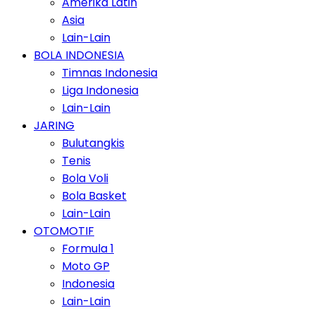
Amerika Latin
Asia
Lain-Lain
BOLA INDONESIA
Timnas Indonesia
Liga Indonesia
Lain-Lain
JARING
Bulutangkis
Tenis
Bola Voli
Bola Basket
Lain-Lain
OTOMOTIF
Formula 1
Moto GP
Indonesia
Lain-Lain