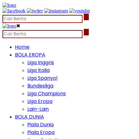
✖
Home
BOLA EROPA
Liga Inggris
Liga Italia
Liga Spanyol
Bundesliga
Liga Champions
Liga Eropa
Lain-Lain
BOLA DUNIA
Piala Dunia
Piala Eropa