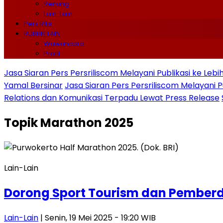
Renang
Lain-Lain
Pers Rilis
RUBRIK LAIN
Wawancara
Profil
Jasa Siaran Pers Persriliscom Melayani Publikasi ke Leb
Yamal Bersinar
Jasa Siaran Pers Persriliscom Melayani P
Relations dan Komunikasi Terpadu Lewat Press Release
Topik
Marathon 2025
Lain-Lain
Dorong Sport Tourism dan Pemberd
Lain-Lain
| Senin, 19 Mei 2025 - 19:20 WIB