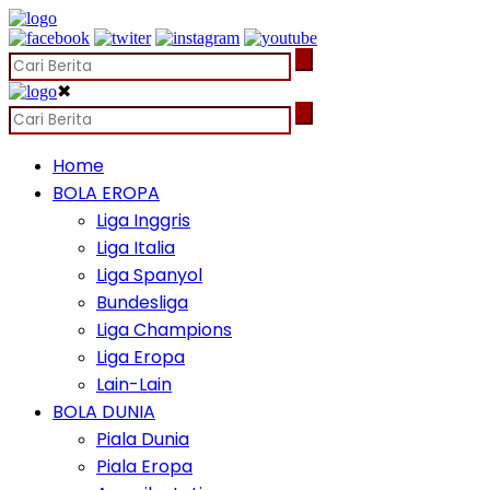
✖
Home
BOLA EROPA
Liga Inggris
Liga Italia
Liga Spanyol
Bundesliga
Liga Champions
Liga Eropa
Lain-Lain
BOLA DUNIA
Piala Dunia
Piala Eropa