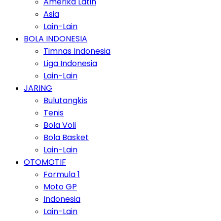
Amerika Latin
Asia
Lain-Lain
BOLA INDONESIA
Timnas Indonesia
Liga Indonesia
Lain-Lain
JARING
Bulutangkis
Tenis
Bola Voli
Bola Basket
Lain-Lain
OTOMOTIF
Formula 1
Moto GP
Indonesia
Lain-Lain