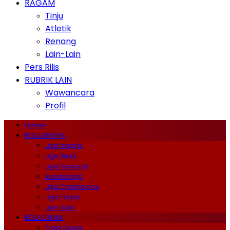
RAGAM
Tinju
Atletik
Renang
Lain-Lain
Pers Rilis
RUBRIK LAIN
Wawancara
Profil
Home
BOLA EROPA
Liga Inggris
Liga Italia
Liga Spanyol
Bundesliga
Liga Champions
Liga Eropa
Lain-Lain
BOLA DUNIA
Piala Dunia