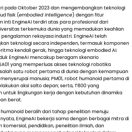
diri pada Oktober 2023 dan mengembangkan teknologi
d fisik (
embodied intelligence
) dengan fitur
 inti EngineAI terdiri atas para profesional dari
niversitas terkemuka dunia yang memadukan keahlian
pengalaman rekayasa industri. EngineAI telah
n teknologi secara independen, termasuk komponen
goritma kendali gerak, hingga teknologi embodied AI.
roduk EngineAI mencakup beragam skenario
SA01 yang memperluas akses teknologi robotika
, salah satu robot pertama di dunia dengan kemampuan
 menyerupai manusia; PM01, robot humanoid pertama di
lakukan aksi salto depan; serta, T800 yang
 untuk lingkungan kerja dengan kebutuhan dinamika
ban berat.
 humanoid beralih dari tahap penelitian menuju
nyata, EngineAI bekerja sama dengan berbagai mitra di
 komersial, pendidikan, penelitian ilmiah, dan