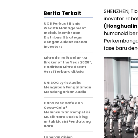
SHENZHEN, Tio
Berita Terkait
inovator rob
UOB Perkuat Bisnis
(Honghualin
Wealth Management
humanoid beru
melalui Kemitraan
Distribusi Strategis
Perkembangan
dengan Allianz Global
Investors
fase baru den
Mitrade Raih Gelar “AI
Broker of the Year 2026”,
Hadirkan MitradeGPT
Versi Terbaru di Asia
UNISOC Lyric Audio:
Mengubah Pengalaman
Mendengarkan Audio
Hard Rock Cafe dan
Coca-Cola®
Meluncurkan Kompetisi
Musik Hard Rock Rising
untuk Musisi Pendatang
Baru
Laporan Cision