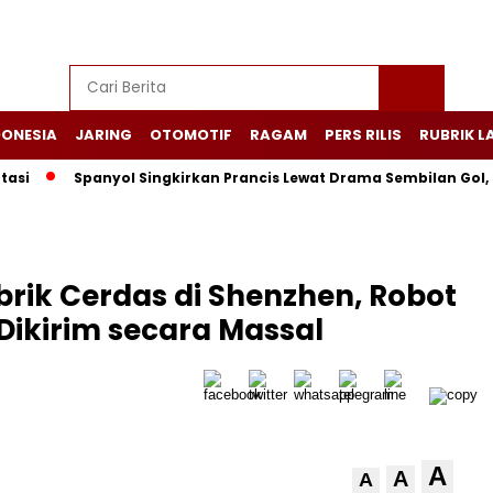
DONESIA
JARING
OTOMOTIF
RAGAM
PERS RILIS
RUBRIK L
Spanyol Singkirkan Prancis Lewat Drama Sembilan Gol, Lamine 
rik Cerdas di Shenzhen, Robot
Dikirim secara Massal
A
A
A