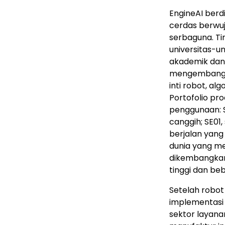
EngineAI ber
cerdas berwuju
serbaguna. Tim
universitas-u
akademik dan 
mengembangka
inti robot, al
Portofolio p
penggunaan: 
canggih; SE01
berjalan yang
dunia yang me
dikembangkan
tinggi dan be
Setelah robot
implementasi 
sektor layanan