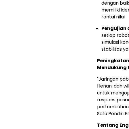
dengan baik
memiliki ide
rantai nilai.
Pengujian d
setiap robot
simulasi ko
stabilitas y
Peningkatan
Mendukung E
"Jaringan pab
Henan, dan wi
untuk mengop
respons pasar.
pertumbuhan 
Satu Pendiri E
Tentang Eng