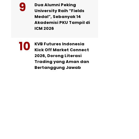
Dua Alumni Peking
University Raih “Fields
Medal”, Sebanyak 14
Akademisi PKU Tampil di
ICM 2026
KVB Futures Indonesia
Kick Off Market Connect
2026, Dorong Literasi
Trading yang Aman dan
Bertanggung Jawab