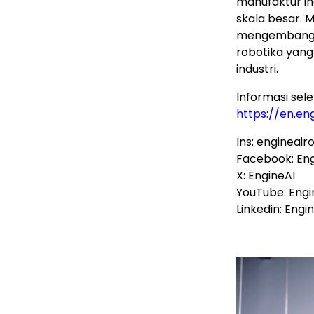
manufaktur i
skala besar. 
mengemban
robotika yang
industri.
Informasi sel
https://en.en
Ins: engineair
Facebook: Eng
X: EngineAI
YouTube: Engi
Linkedin: Engi