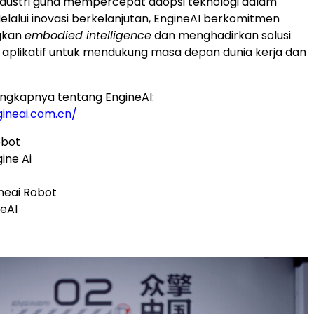
ndustri guna mempercepat adopsi teknologi dalam
Melalui inovasi berkelanjutan, EngineAI berkomitmen
gkan
embodied intelligence
dan menghadirkan solusi
 aplikatif untuk mendukung masa depan dunia kerja dan
engkapnya tentang EngineAI:
gineai.com.cn/
obot
ine Ai
neai Robot
neAI