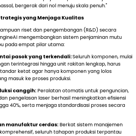
ssal, bergerak dari nol menuju skala penuh."
Strategis yang Menjaga Kualitas
ampuan riset dan pengembangan (R&D) secara
EngineAI mengembangkan sistem penjaminan mutu
u pada empat pilar utama:
antai pasok yang terkendali:
Seluruh komponen, mulai
an terintegrasi hingga unit rakitan lengkap, harus
tandar ketat agar hanya komponen yang lolos
ang masuk ke proses produksi.
duksi canggih:
Peralatan otomatis untuk penguncian,
dan pengelasan laser berhasil meningkatkan efisiensi
ngga 40%, serta menjaga standardisasi proses secara
n manufaktur cerdas:
Berkat sistem manajemen
g komprehensif, seluruh tahapan produksi terpantau