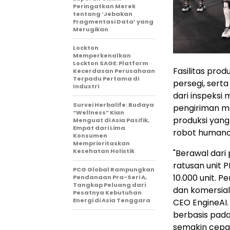
Peringatkan Merek
tentang ‘Jebakan
Fragmentasi Data’ yang
Merugikan
Lockton
Memperkenalkan
Lockton SAGE: Platform
Fasilitas prod
Kecerdasan Perusahaan
Terpadu Pertama di
persegi, sert
Industri
dari inspeksi 
Survei Herbalife: Budaya
pengiriman ma
“Wellness” Kian
produksi yang 
Menguat di Asia Pasifik,
Empat dari Lima
robot humanoi
Konsumen
Memprioritaskan
Kesehatan Holistik
"Berawal dar
ratusan unit 
PCG Global Rampungkan
10.000 unit. P
Pendanaan Pra-Seri A,
Tangkap Peluang dari
dan komersiali
Pesatnya Kebutuhan
Energi di Asia Tenggara
CEO EngineAI
berbasis pada 
semakin cepat