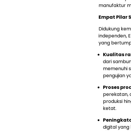
manufaktur ma
Empat Pilar 
Didukung kem
independen, 
yang bertump
Kualitas r
dari sambung
memenuhi s
pengujian y
Proses pro
perekatan, 
produksi hi
ketat.
Peningkata
digital yan