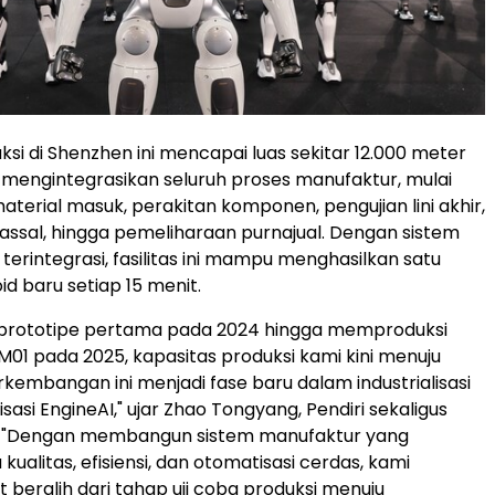
uksi di Shenzhen ini mencapai luas sekitar 12.000 meter
a mengintegrasikan seluruh proses manufaktur, mulai
material masuk, perakitan komponen, pengujian lini akhir,
ssal, hingga pemeliharaan purnajual. Dengan sistem
terintegrasi, fasilitas ini mampu menghasilkan satu
d baru setiap 15 menit.
i prototipe pertama pada 2024 hingga memproduksi
PM01 pada 2025, kapasitas produksi kami kini menuju
erkembangan ini menjadi fase baru dalam industrialisasi
sasi EngineAI," ujar Zhao Tongyang, Pendiri sekaligus
. "Dengan membangun sistem manufaktur yang
kualitas, efisiensi, dan otomatisasi cerdas, kami
 beralih dari tahap uji coba produksi menuju