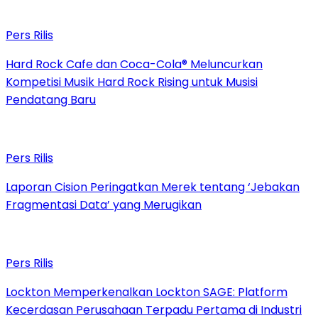
Pers Rilis
Hard Rock Cafe dan Coca-Cola® Meluncurkan
Kompetisi Musik Hard Rock Rising untuk Musisi
Pendatang Baru
Pers Rilis
Laporan Cision Peringatkan Merek tentang ‘Jebakan
Fragmentasi Data’ yang Merugikan
Pers Rilis
Lockton Memperkenalkan Lockton SAGE: Platform
Kecerdasan Perusahaan Terpadu Pertama di Industri