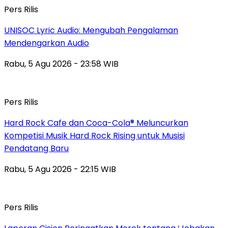
Pers Rilis
UNISOC Lyric Audio: Mengubah Pengalaman
Mendengarkan Audio
Rabu, 5 Agu 2026 - 23:58 WIB
Pers Rilis
Hard Rock Cafe dan Coca-Cola® Meluncurkan
Kompetisi Musik Hard Rock Rising untuk Musisi
Pendatang Baru
Rabu, 5 Agu 2026 - 22:15 WIB
Pers Rilis