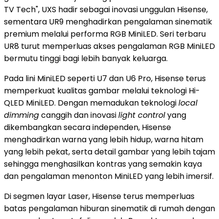
TV Tech", UXS hadir sebagai inovasi unggulan Hisense,
sementara UR9 menghadirkan pengalaman sinematik
premium melalui performa RGB MiniLED. Seri terbaru
UR8 turut memperluas akses pengalaman RGB MiniLED
bermutu tinggi bagi lebih banyak keluarga.
Pada lini MiniLED seperti U7 dan U6 Pro, Hisense terus
memperkuat kualitas gambar melalui teknologi Hi-
QLED MiniLED. Dengan memadukan teknologi
local
dimming
canggih dan inovasi
light control
yang
dikembangkan secara independen, Hisense
menghadirkan warna yang lebih hidup, warna hitam
yang lebih pekat, serta detail gambar yang lebih tajam
sehingga menghasilkan kontras yang semakin kaya
dan pengalaman menonton MiniLED yang lebih imersif.
Di segmen layar Laser, Hisense terus memperluas
batas pengalaman hiburan sinematik di rumah dengan