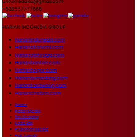
untukredaksi@gmail.com
+628557777888
HARIAN INDONESIA GROUP
Harianindonesia.com
Harianekonomi.com
Harianolahraga.com
Harianbanten.com
Harianbogor.com
Hariansumedang.com
Hariankarawang.com
Hariancirebon.com
Home
Histori Media
Tim Redaksi
Kode Etik
Pedoman Media
Hak Jawab