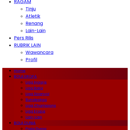
RAGAM
Tinju
Atletik
Renang
Lain-Lain
Pers Rilis
RUBRIK LAIN
Wawancara
Profil
Home
BOLA EROPA
Liga Inggris
Liga Italia
Liga Spanyol
Bundesliga
Liga Champions
Liga Eropa
Lain-Lain
BOLA DUNIA
Piala Dunia