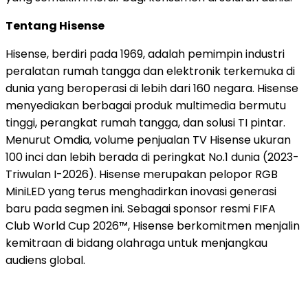
Tentang Hisense
Hisense, berdiri pada 1969, adalah pemimpin industri
peralatan rumah tangga dan elektronik terkemuka di
dunia yang beroperasi di lebih dari 160 negara. Hisense
menyediakan berbagai produk multimedia bermutu
tinggi, perangkat rumah tangga, dan solusi TI pintar.
Menurut Omdia, volume penjualan TV Hisense ukuran
100 inci dan lebih berada di peringkat No.1 dunia (2023-
Triwulan I-2026). Hisense merupakan pelopor RGB
MiniLED yang terus menghadirkan inovasi generasi
baru pada segmen ini. Sebagai sponsor resmi FIFA
Club World Cup 2026™, Hisense berkomitmen menjalin
kemitraan di bidang olahraga untuk menjangkau
audiens global.