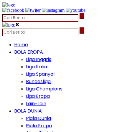
✖
Home
BOLA EROPA
Liga Inggris
Liga Italia
Liga Spanyol
Bundesliga
Liga Champions
Liga Eropa
Lain-Lain
BOLA DUNIA
Piala Dunia
Piala Eropa