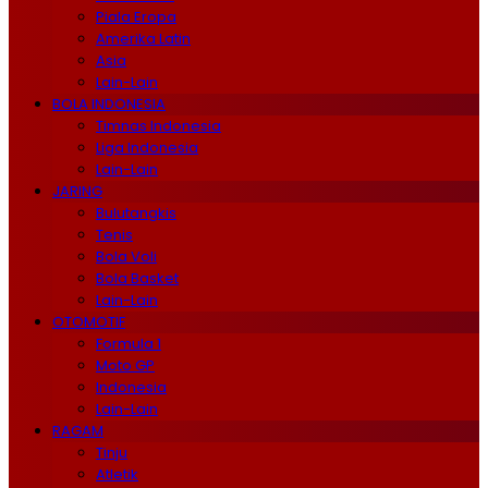
Piala Eropa
Amerika Latin
Asia
Lain-Lain
BOLA INDONESIA
Timnas Indonesia
Liga Indonesia
Lain-Lain
JARING
Bulutangkis
Tenis
Bola Voli
Bola Basket
Lain-Lain
OTOMOTIF
Formula 1
Moto GP
Indonesia
Lain-Lain
RAGAM
Tinju
Atletik