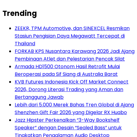
Trending
ZEEKR, TPM Automotive, dan SINEXCEL Resmikan
Stasiun Pengisian Daya Megawatt Tercepat di
Thailand
FORKAB KPS Nusantara Karawang 2026 Jadi Ajang
Pembinaan Atlet dan Pelestarian Pencak Silat
Armada HD1500 Otonom Hasil Retrofit Mulai
Beroperasi pada Sif Siang di Australia Barat
KVB Futures Indonesia Kick Off Market Connect
2026, Dorong Literasi Trading yang Aman dan
Bertanggung Jawab
Lebih dari 5.000 Merek Bahas Tren Global di Ajang
Shenzhen Gift Fair 2026 yang Digelar RX Huabo
Jazz Hipster Perkenalkan “3-Way Bookshelf
Speaker” dengan Desain “Sealed Bass” untuk
Tingkatkan Pengalaman Audio Desktop