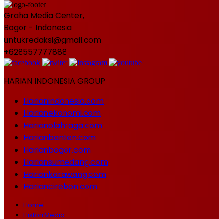
Graha Media Center,
Bogor - Indonesia
untukredaksi@gmail.com
+628557777888
HARIAN INDONESIA GROUP
Harianindonesia.com
Harianekonomi.com
Harianolahraga.com
Harianbanten.com
Harianbogor.com
Hariansumedang.com
Hariankarawang.com
Hariancirebon.com
Home
Histori Media