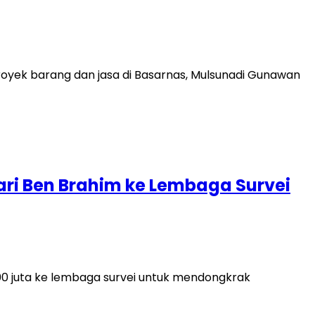
yek barang dan jasa di Basarnas, Mulsunadi Gunawan
dari Ben Brahim ke Lembaga Survei
0 juta ke lembaga survei untuk mendongkrak