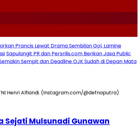
kirkan Prancis Lewat Drama Sembilan Gol, Lamine
asi
Sapulangit PR dan Persrilis.com Berikan Jasa Public
ng Semakin Sempit dan Deadline OJK Sudah di Depan Mata
ta Sejati Mulsunadi Gunawan