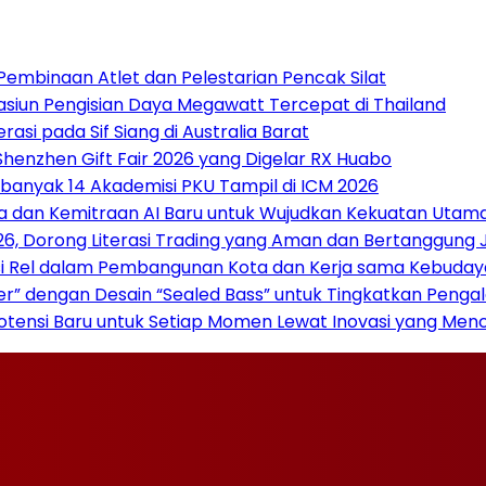
embinaan Atlet dan Pelestarian Pencak Silat
asiun Pengisian Daya Megawatt Tercepat di Thailand
si pada Sif Siang di Australia Barat
 Shenzhen Gift Fair 2026 yang Digelar RX Huabo
Sebanyak 14 Akademisi PKU Tampil di ICM 2026
a dan Kemitraan AI Baru untuk Wujudkan Kekuatan Utam
026, Dorong Literasi Trading yang Aman dan Bertanggung
si Rel dalam Pembangunan Kota dan Kerja sama Kebuday
er” dengan Desain “Sealed Bass” untuk Tingkatkan Peng
otensi Baru untuk Setiap Momen Lewat Inovasi yang Men