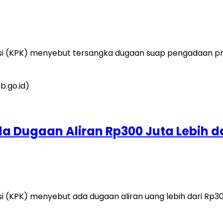
 (KPK) menyebut tersangka dugaan suap pengadaan pro
da Dugaan Aliran Rp300 Juta Lebih 
(KPK) menyebut ada dugaan aliran uang lebih dari Rp30