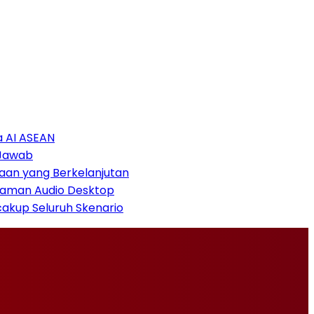
a AI ASEAN
 Jawab
aan yang Berkelanjutan
alaman Audio Desktop
cakup Seluruh Skenario