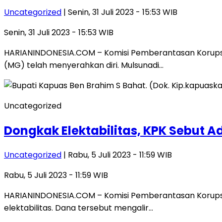
Uncategorized
| Senin, 31 Juli 2023 - 15:53 WIB
Senin, 31 Juli 2023 - 15:53 WIB
HARIANINDONESIA.COM – Komisi Pemberantasan Korupsi
(MG) telah menyerahkan diri. Mulsunadi…
Uncategorized
Dongkak Elektabilitas, KPK Sebut A
Uncategorized
| Rabu, 5 Juli 2023 - 11:59 WIB
Rabu, 5 Juli 2023 - 11:59 WIB
HARIANINDONESIA.COM – Komisi Pemberantasan Korupsi 
elektabilitas. Dana tersebut mengalir…