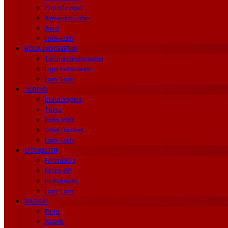
Piala Eropa
Amerika Latin
Asia
Lain-Lain
BOLA INDONESIA
Timnas Indonesia
Liga Indonesia
Lain-Lain
JARING
Bulutangkis
Tenis
Bola Voli
Bola Basket
Lain-Lain
OTOMOTIF
Formula 1
Moto GP
Indonesia
Lain-Lain
RAGAM
Tinju
Atletik