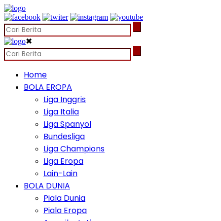
✖
Home
BOLA EROPA
Liga Inggris
Liga Italia
Liga Spanyol
Bundesliga
Liga Champions
Liga Eropa
Lain-Lain
BOLA DUNIA
Piala Dunia
Piala Eropa