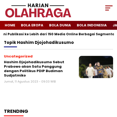
HOME
BOLA EROPA
BOLA DUNIA
BOLA INDONESIA
J
ani Publikasi ke Lebih dari 150 Media Online Berbagai Segmentasi
Topik
Hashim Djojohadikusumo
Uncategorized
Hashim Djojohadikusumo Sebut
Prabowo akan Satu Panggung
dengan Politikus PDIP Budiman
Sudjatmiko
Jumat, 11 Agustus 2023 - 09:03 WIB
TRENDING