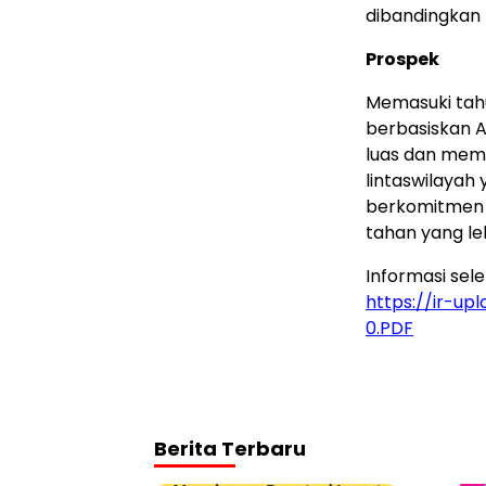
dibandingkan
Prospek
Memasuki tahu
berbasiskan 
luas dan mem
lintaswilayah 
berkomitmen 
tahan yang leb
Informasi sel
https://ir-up
0.PDF
Berita Terbaru