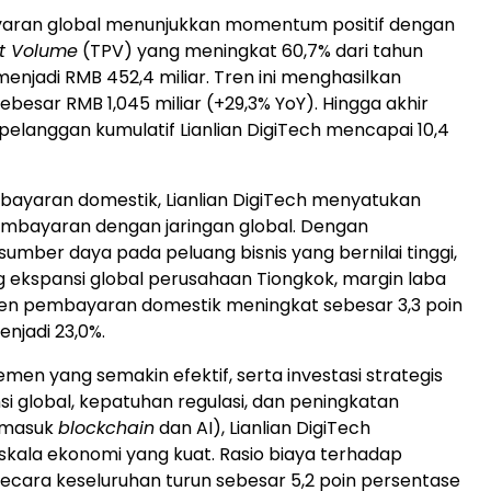
yaran global menunjukkan momentum positif dengan
t Volume
(TPV) yang meningkat 60,7% dari tahun
enjadi RMB 452,4 miliar. Tren ini menghasilkan
besar RMB 1,045 miliar (+29,3% YoY). Hingga akhir
 pelanggan kumulatif Lianlian DigiTech mencapai 10,4
bayaran domestik, Lianlian DigiTech menyatukan
embayaran dengan jaringan global. Dengan
mber daya pada peluang bisnis yang bernilai tinggi,
g ekspansi global perusahaan Tiongkok, margin laba
men pembayaran domestik meningkat sebesar 3,3 poin
njadi 23,0%.
men yang semakin efektif, serta investasi strategis
i global, kepatuhan regulasi, dan peningkatan
ermasuk
blockchain
dan AI), Lianlian DigiTech
kala ekonomi yang kuat. Rasio biaya terhadap
cara keseluruhan turun sebesar 5,2 poin persentase