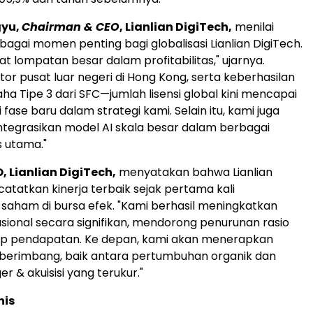
gyu,
Chairman & CEO
, Lianlian DigiTech,
menilai
bagai momen penting bagi globalisasi Lianlian DigiTech.
 lompatan besar dalam profitabilitas," ujarnya.
tor pusat luar negeri di Hong Kong, serta keberhasilan
aha Tipe 3 dari SFC—jumlah lisensi global kini mencapai
ase baru dalam strategi kami. Selain itu, kami juga
tegrasikan model AI skala besar dalam berbagai
s utama."
, Lianlian DigiTech,
menyatakan bahwa Lianlian
atatkan kinerja terbaik sejak pertama kali
aham di bursa efek. "Kami berhasil meningkatkan
rasional secara signifikan, mendorong penurunan rasio
ap pendapatan. Ke depan, kami akan menerapkan
 berimbang, baik antara pertumbuhan organik dan
er & akuisisi yang terukur."
nis