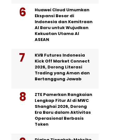
Huawei Cloud Umumkan
Ekspansi Besar di
Indonesia dan Kemitraan
AI Baru untuk Wujudkan
Kekuatan Utama AI
ASEAN
KVB Futures Indonesia
Kick Off Market Connect
2026, Dorong Literasi
Trading yang Aman dan
Bertanggung Jawab
ZTE Pamerkan Rangkaian
Lengkap Fitur AI di MWC
Shanghai 2026, Dorong
Era Baru dalam Aktivitas
Operasional Berbasis
Token
Dialog Tiongkok-Meksiko