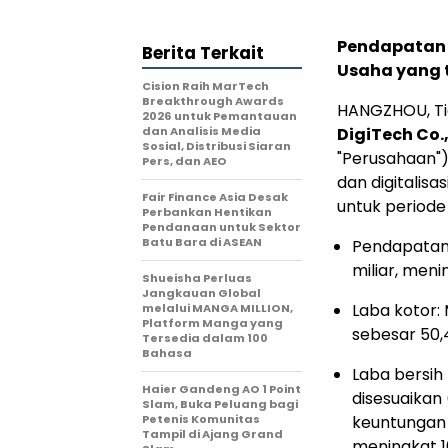
Pendapatan 
Berita Terkait
Usaha yang t
Cision Raih MarTech
Breakthrough Awards
HANGZHOU, T
2026 untuk Pemantauan
dan Analisis Media
DigiTech Co.,
Sosial, Distribusi Siaran
"Perusahaan")
Pers, dan AEO
dan digitalis
Fair Finance Asia Desak
untuk periode
Perbankan Hentikan
Pendanaan untuk Sektor
Batu Bara di ASEAN
Pendapatan 
miliar, meni
Shueisha Perluas
Jangkauan Global
Laba kotor:
melalui MANGA MILLION,
Platform Manga yang
sebesar 50,
Tersedia dalam 100
Bahasa
Laba bersih
Haier Gandeng AO 1 Point
disesuaikan
Slam, Buka Peluang bagi
Petenis Komunitas
keuntungan 
Tampil di Ajang Grand
meningkat 1