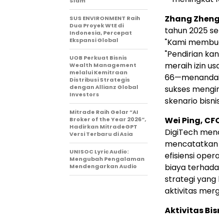
Slam
Zhang Zhen
SUS ENVIRONMENT Raih
Dua Proyek WtE di
tahun 2025 se
Indonesia, Percepat
Ekspansi Global
"Kami membuat
"Pendirian kan
UOB Perkuat Bisnis
meraih izin us
Wealth Management
melalui Kemitraan
66—menandai f
Distribusi Strategis
dengan Allianz Global
sukses mengin
Investors
skenario bisni
Mitrade Raih Gelar “AI
Wei Ping, CFO
Broker of the Year 2026”,
Hadirkan MitradeGPT
DigiTech menc
Versi Terbaru di Asia
mencatatkan s
UNISOC Lyric Audio:
efisiensi ope
Mengubah Pengalaman
biaya terhad
Mendengarkan Audio
strategi yang
aktivitas merg
Aktivitas Bis