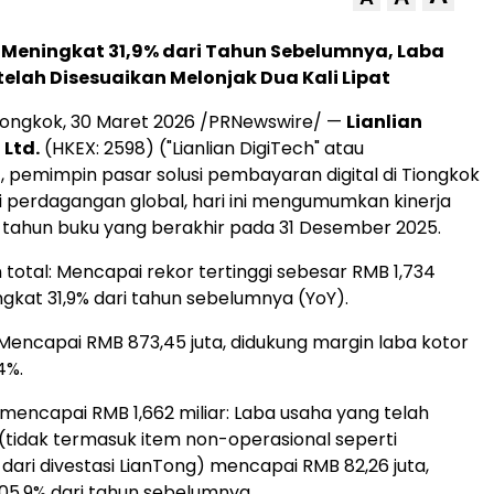
Meningkat 31,9% dari Tahun Sebelumnya, Laba
elah Disesuaikan Melonjak Dua Kali Lipat
iongkok
,
30 Maret 2026
/PRNewswire/ —
Lianlian
 Ltd.
(HKEX: 2598) ("Lianlian DigiTech" atau
, pemimpin pasar solusi pembayaran digital di Tiongkok
asi perdagangan global, hari ini mengumumkan kinerja
 tahun buku yang berakhir pada 31 Desember 2025.
total: Mencapai rekor tertinggi sebesar RMB 1,734
ngkat 31,9% dari tahun sebelumnya (YoY).
 Mencapai RMB 873,45 juta, didukung margin laba kotor
4%.
 mencapai RMB 1,662 miliar: Laba usaha yang telah
 (tidak termasuk item non-operasional seperti
dari divestasi LianTong) mencapai RMB 82,26 juta,
05,9% dari tahun sebelumnya.