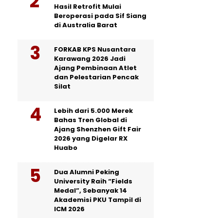
Hasil Retrofit Mulai
Beroperasi pada Sif Siang
di Australia Barat
FORKAB KPS Nusantara
Karawang 2026 Jadi
Ajang Pembinaan Atlet
dan Pelestarian Pencak
Silat
Lebih dari 5.000 Merek
Bahas Tren Global di
Ajang Shenzhen Gift Fair
2026 yang Digelar RX
Huabo
Dua Alumni Peking
University Raih “Fields
Medal”, Sebanyak 14
Akademisi PKU Tampil di
ICM 2026