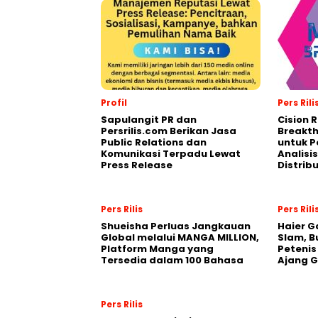
Profil
Pers Rili
Sapulangit PR dan
Cision 
Persrilis.com Berikan Jasa
Breakt
Public Relations dan
untuk 
Komunikasi Terpadu Lewat
Analisis
Press Release
Distrib
Pers Rilis
Pers Rili
Shueisha Perluas Jangkauan
Haier G
Global melalui MANGA MILLION,
Slam, B
Platform Manga yang
Petenis
Tersedia dalam 100 Bahasa
Ajang 
Pers Rilis