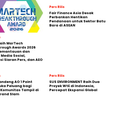
Pers Rilis
Fair Finance Asia Desak
Perbankan Hentikan
Pendanaan untuk Sektor Batu
Bara di ASEAN
s
Raih MarTech
hrough Awards 2026
Pemantauan dan
 Media Sosial,
usi Siaran Pers, dan AEO
s
Pers Rilis
andeng AO 1 Point
SUS ENVIRONMENT Raih Dua
uka Peluang bagi
Proyek WtE di Indonesia,
 Komunitas Tampil di
Percepat Ekspansi Global
Grand Slam