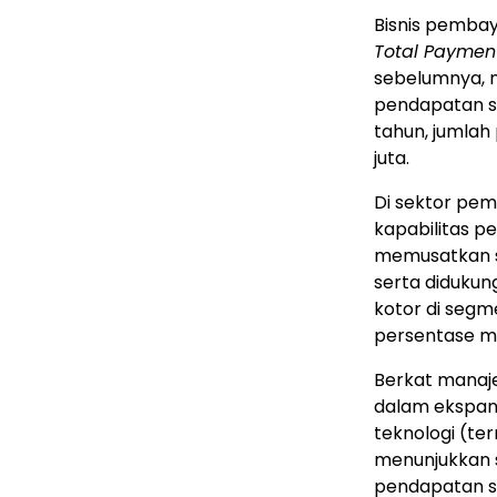
Bisnis pemba
Total Paymen
sebelumnya, m
pendapatan se
tahun, jumlah
juta.
Di sektor pem
kapabilitas p
memusatkan su
serta didukun
kotor di seg
persentase me
Berkat manaje
dalam ekspans
teknologi (t
menunjukkan s
pendapatan se