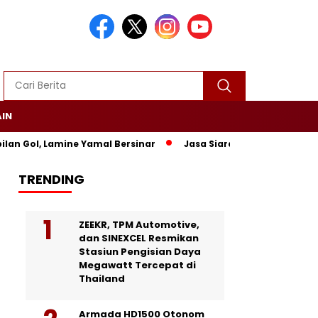
AIN
ol, Lamine Yamal Bersinar
Jasa Siaran Pers Persriliscom Me
TRENDING
ZEEKR, TPM Automotive,
dan SINEXCEL Resmikan
Stasiun Pengisian Daya
Megawatt Tercepat di
Thailand
Armada HD1500 Otonom