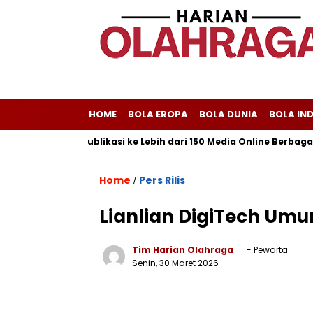
HOME
BOLA EROPA
BOLA DUNIA
BOLA IN
om Melayani Publikasi ke Lebih dari 150 Media Online Berbagai Se
Home
Pers Rilis
/
Lianlian DigiTech Um
Tim Harian Olahraga
- Pewarta
Senin, 30 Maret 2026