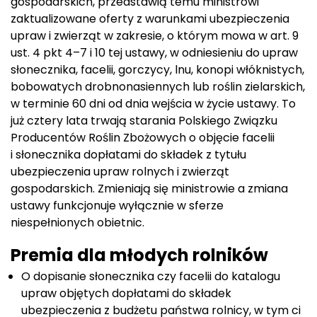
gospodarskich, przedstawią temu ministrowi
zaktualizowane oferty z warunkami ubezpieczenia
upraw i zwierząt w zakresie, o którym mowa w art. 9
ust. 4 pkt 4–7 i 10 tej ustawy, w odniesieniu do upraw
słonecznika, facelii, gorczycy, lnu, konopi włóknistych,
bobowatych drobnonasiennych lub roślin zielarskich,
w terminie 60 dni od dnia wejścia w życie ustawy. To
już cztery lata trwają starania Polskiego Związku
Producentów Roślin Zbożowych o objęcie facelii
i słonecznika dopłatami do składek z tytułu
ubezpieczenia upraw rolnych i zwierząt
gospodarskich. Zmieniają się ministrowie a zmiana
ustawy funkcjonuje wyłącznie w sferze
niespełnionych obietnic.
Premia dla młodych rolników
O dopisanie słonecznika czy facelii do katalogu
upraw objętych dopłatami do składek
ubezpieczenia z budżetu państwa rolnicy, w tym ci