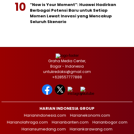
“Now is Your Moment”: Huawei Hadirkan
Berbagai Potensi Baru untuk Setiap
Momen Lewat Inovasi yang Mencakup
Seluruh Skenario
Graha Media Center,
Bogor - Indonesia
untukredaksi@gmail.com
+628557777888
HARIAN INDONESIA GROUP
Harianindonesia.com
Harianekonomi.com
Harianolahraga.com
Harianbanten.com
Harianbogor.com
Hariansumedang.com
Hariankarawang.com