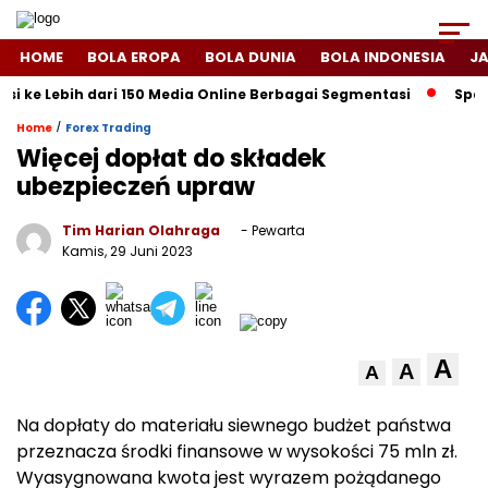
HOME
BOLA EROPA
BOLA DUNIA
BOLA INDONESIA
J
ke Lebih dari 150 Media Online Berbagai Segmentasi
Spanyol 
/
Home
Forex Trading
Więcej dopłat do składek
ubezpieczeń upraw
Tim Harian Olahraga
- Pewarta
Kamis, 29 Juni 2023
A
A
A
Na dopłaty do materiału siewnego budżet państwa
przeznacza środki finansowe w wysokości 75 mln zł.
Wyasygnowana kwota jest wyrazem pożądanego