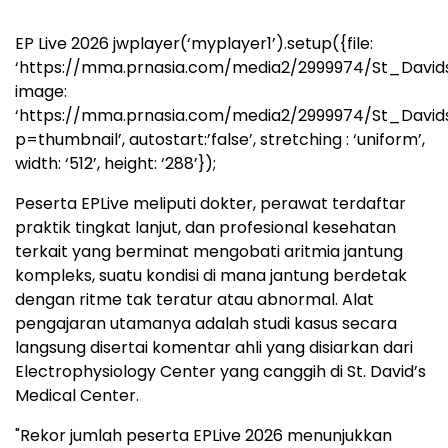
EP Live 2026
jwplayer(‘myplayer1’).setup({file:
‘https://mma.prnasia.com/media2/2999974/St_Davi
image:
‘https://mma.prnasia.com/media2/2999974/St_Davi
p=thumbnail’, autostart:’false’, stretching : ‘uniform’,
width: ‘512’, height: ‘288’});
Peserta EPLive meliputi dokter, perawat terdaftar
praktik tingkat lanjut, dan profesional kesehatan
terkait yang berminat mengobati aritmia jantung
kompleks, suatu kondisi di mana jantung berdetak
dengan ritme tak teratur atau abnormal. Alat
pengajaran utamanya adalah studi kasus secara
langsung disertai komentar ahli yang disiarkan dari
Electrophysiology Center yang canggih di St. David’s
Medical Center.
"Rekor jumlah peserta EPLive 2026 menunjukkan