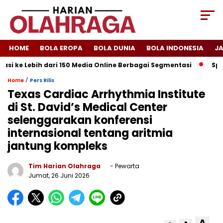
HOME
BOLA EROPA
BOLA DUNIA
BOLA INDONESIA
J
i ke Lebih dari 150 Media Online Berbagai Segmentasi
Spanyol
/
Home
Pers Rilis
Texas Cardiac Arrhythmia Institute
di St. David’s Medical Center
selenggarakan konferensi
internasional tentang aritmia
jantung kompleks
Tim Harian Olahraga
- Pewarta
Jumat, 26 Juni 2026