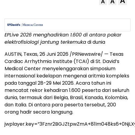
A
A
A
EPLive 2026 menghadirkan 1.600 di antara
pakar
elektrofisiologi jantung terkemuka
di dunia
AUSTIN, Texas
,
26 Juni 2026
/PRNewswire/ — Texas
Cardiac Arrhythmia Institute (TCAI) di St. David’s
Medical Center menyelenggarakan simposium
internasional kedelapan mengenai aritmia kompleks
pada tanggal 28-29 Mei 2026. Acara tahun ini
mencatat rekor kehadiran 1.600 peserta dari seluruh
dunia, termasuk dari Belgia, Brasil, Kanada, Kolombia,
dan Italia. Di antara para peserta tersebut, 200
orang hadir secara langsung.
jwplayer.key=”3Fznr2BGJZtpwZmA+81lm048ks6+0NjLX