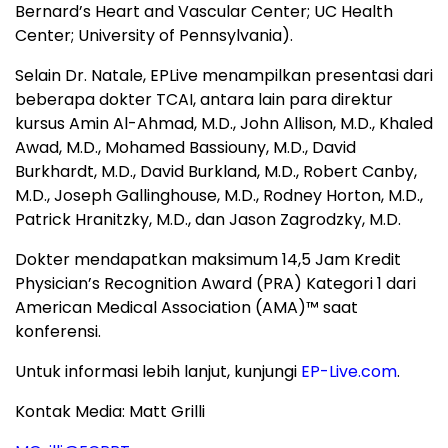
Bernard’s Heart and Vascular Center; UC Health
Center; University of Pennsylvania).
Selain Dr. Natale, EPLive menampilkan presentasi dari
beberapa dokter TCAI, antara lain para direktur
kursus Amin Al-Ahmad, M.D., John Allison, M.D., Khaled
Awad, M.D., Mohamed Bassiouny, M.D., David
Burkhardt, M.D., David Burkland, M.D., Robert Canby,
M.D., Joseph Gallinghouse, M.D., Rodney Horton, M.D.,
Patrick Hranitzky, M.D., dan Jason Zagrodzky, M.D.
Dokter mendapatkan maksimum 14,5 Jam Kredit
Physician’s Recognition Award (PRA) Kategori 1 dari
American Medical Association (AMA)™ saat
konferensi.
Untuk informasi lebih lanjut, kunjungi
EP-Live.com
.
Kontak Media: Matt Grilli