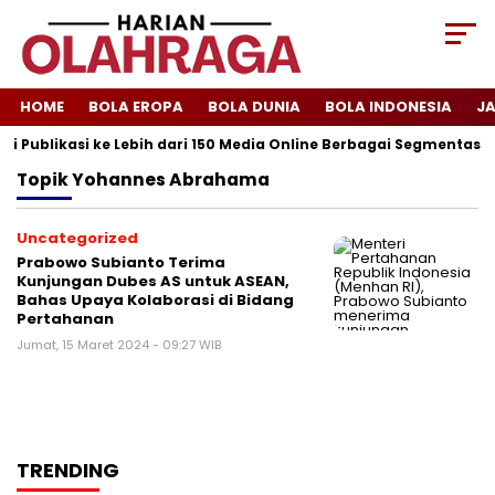
HOME
BOLA EROPA
BOLA DUNIA
BOLA INDONESIA
J
i Publikasi ke Lebih dari 150 Media Online Berbagai Segmentasi
Topik
Yohannes Abrahama
Uncategorized
Prabowo Subianto Terima
Kunjungan Dubes AS untuk ASEAN,
Bahas Upaya Kolaborasi di Bidang
Pertahanan
Jumat, 15 Maret 2024 - 09:27 WIB
TRENDING