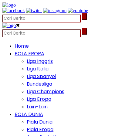
✖
Home
BOLA EROPA
Liga Inggris
Liga Italia
Liga Spanyol
Bundesliga
Liga Champions
Liga Eropa
Lain-Lain
BOLA DUNIA
Piala Dunia
Piala Eropa