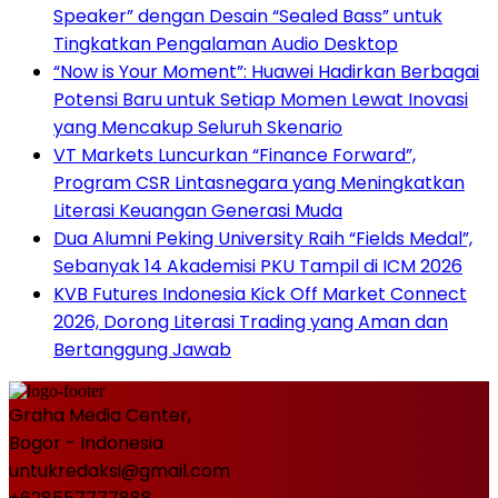
Speaker” dengan Desain “Sealed Bass” untuk
Tingkatkan Pengalaman Audio Desktop
“Now is Your Moment”: Huawei Hadirkan Berbagai
Potensi Baru untuk Setiap Momen Lewat Inovasi
yang Mencakup Seluruh Skenario
VT Markets Luncurkan “Finance Forward”,
Program CSR Lintasnegara yang Meningkatkan
Literasi Keuangan Generasi Muda
Dua Alumni Peking University Raih “Fields Medal”,
Sebanyak 14 Akademisi PKU Tampil di ICM 2026
KVB Futures Indonesia Kick Off Market Connect
2026, Dorong Literasi Trading yang Aman dan
Bertanggung Jawab
Graha Media Center,
Bogor - Indonesia
untukredaksi@gmail.com