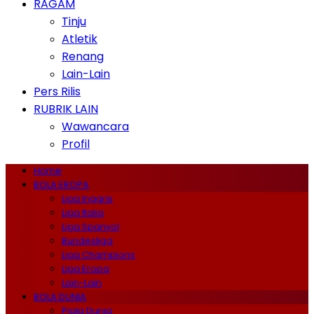
RAGAM
Tinju
Atletik
Renang
Lain-Lain
Pers Rilis
RUBRIK LAIN
Wawancara
Profil
Home
BOLA EROPA
Liga Inggris
Liga Italia
Liga Spanyol
Bundesliga
Liga Champions
Liga Eropa
Lain-Lain
BOLA DUNIA
Piala Dunia