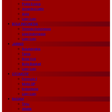
Piala Eropa
Amerika Latin
Asia
Lain-Lain
BOLA INDONESIA
Timnas Indonesia
Liga Indonesia
Lain-Lain
JARING
Bulutangkis
Tenis
Bola Voli
Bola Basket
Lain-Lain
OTOMOTIF
Formula 1
Moto GP
Indonesia
Lain-Lain
RAGAM
Tinju
Atletik