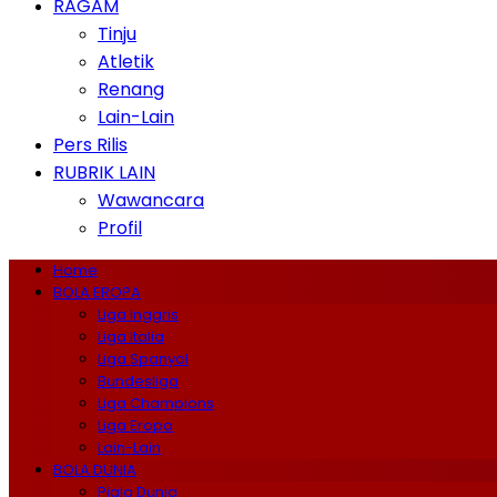
RAGAM
Tinju
Atletik
Renang
Lain-Lain
Pers Rilis
RUBRIK LAIN
Wawancara
Profil
Home
BOLA EROPA
Liga Inggris
Liga Italia
Liga Spanyol
Bundesliga
Liga Champions
Liga Eropa
Lain-Lain
BOLA DUNIA
Piala Dunia