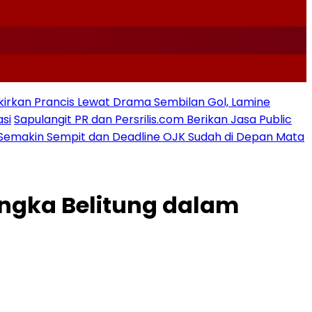
kirkan Prancis Lewat Drama Sembilan Gol, Lamine
asi
Sapulangit PR dan Persrilis.com Berikan Jasa Public
ng Semakin Sempit dan Deadline OJK Sudah di Depan Mata
ngka Belitung dalam