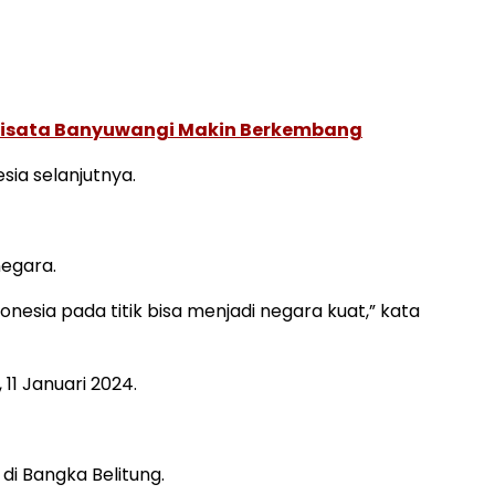
iwisata Banyuwangi Makin Berkembang
sia selanjutnya.
egara.
esia pada titik bisa menjadi negara kuat,” kata
11 Januari 2024.
i Bangka Belitung.