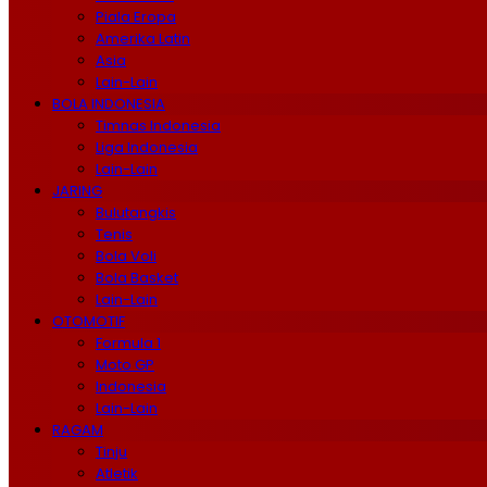
Piala Eropa
Amerika Latin
Asia
Lain-Lain
BOLA INDONESIA
Timnas Indonesia
Liga Indonesia
Lain-Lain
JARING
Bulutangkis
Tenis
Bola Voli
Bola Basket
Lain-Lain
OTOMOTIF
Formula 1
Moto GP
Indonesia
Lain-Lain
RAGAM
Tinju
Atletik