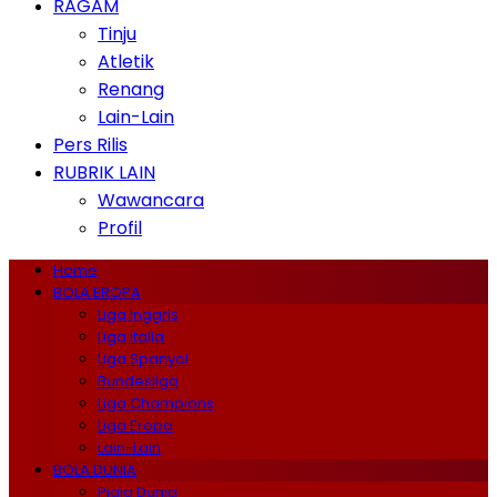
RAGAM
Tinju
Atletik
Renang
Lain-Lain
Pers Rilis
RUBRIK LAIN
Wawancara
Profil
Home
BOLA EROPA
Liga Inggris
Liga Italia
Liga Spanyol
Bundesliga
Liga Champions
Liga Eropa
Lain-Lain
BOLA DUNIA
Piala Dunia