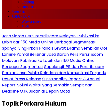
Renang
Lain-Lain
Pers Rilis
RUBRIK LAIN
Wawancara
Profil
Jasa Siaran Pers Persriliscom Melayani Publikasi ke
Lebih dari 150 Media Online Berbagai Segmentasi
Spanyol Singkirkan Prancis Lewat Drama Sembilan Gol,
Lamine Yamal Bersinar
Jasa Siaran Pers Persriliscom
Melayani Publikasi ke Lebih dari 150 Media Online
Berbagai Segmentasi
Sapulangit PR dan Persrilis.com
Berikan Jasa Public Relations dan Komunikasi Terpadu
Lewat Press Release
Sustainability Report & Annual
Report: Solusi Waktu yang Semakin Sempit dan
Deadline OJK Sudah di Depan Mata
Topik
Perkara Hukum