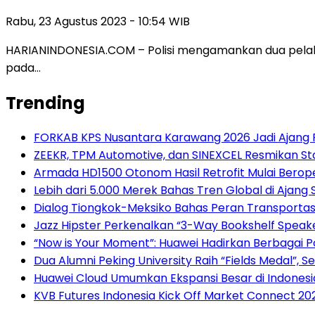
Rabu, 23 Agustus 2023 - 10:54 WIB
HARIANINDONESIA.COM – Polisi mengamankan dua pelaku pe
pada…
Trending
FORKAB KPS Nusantara Karawang 2026 Jadi Ajang P
ZEEKR, TPM Automotive, dan SINEXCEL Resmikan St
Armada HD1500 Otonom Hasil Retrofit Mulai Beropera
Lebih dari 5.000 Merek Bahas Tren Global di Ajang
Dialog Tiongkok-Meksiko Bahas Peran Transporta
Jazz Hipster Perkenalkan “3-Way Bookshelf Speak
“Now is Your Moment”: Huawei Hadirkan Berbagai P
Dua Alumni Peking University Raih “Fields Medal”, 
Huawei Cloud Umumkan Ekspansi Besar di Indonesi
KVB Futures Indonesia Kick Off Market Connect 2