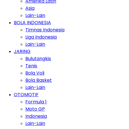
Amerika Latin
Asia
Lain-Lain
BOLA INDONESIA
Timnas Indonesia
Liga Indonesia
Lain-Lain
JARING
Bulutangkis
Tenis
Bola Voli
Bola Basket
Lain-Lain
OTOMOTIF
Formula 1
Moto GP
Indonesia
Lain-Lain