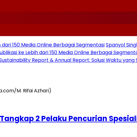
ih dari 150 Media Online Berbagai Segmentasi
Spanyol Sing
ublikasi ke Lebih dari 150 Media Online Berbagai Segment
Sustainability Report & Annual Report: Solusi Waktu ya
i Tangkap 2 Pelaku Pencurian Spesia