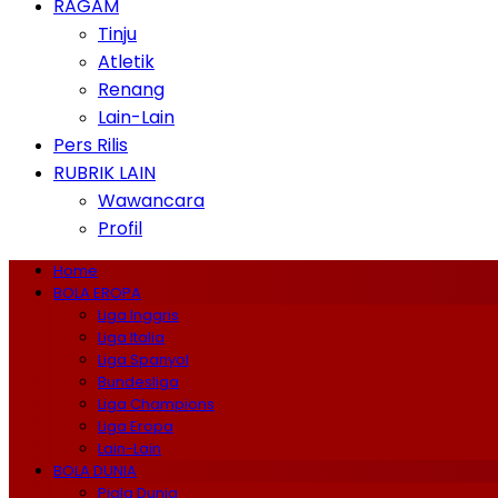
RAGAM
Tinju
Atletik
Renang
Lain-Lain
Pers Rilis
RUBRIK LAIN
Wawancara
Profil
Home
BOLA EROPA
Liga Inggris
Liga Italia
Liga Spanyol
Bundesliga
Liga Champions
Liga Eropa
Lain-Lain
BOLA DUNIA
Piala Dunia