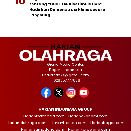
tentang “Dual-HA Biostimulation”
Hadirkan Demonstrasi Klinis secara
Langsung
Graha Media Center,
Bogor - Indonesia
untukredaksi@gmail.com
+628557777888
HARIAN INDONESIA GROUP
Harianindonesia.com
Harianekonomi.com
Harianolahraga.com
Harianbanten.com
Harianbogor.com
Hariansumedang.com
Hariankarawang.com