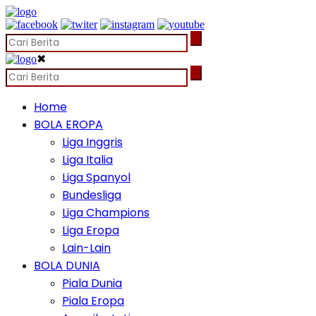
✖
Home
BOLA EROPA
Liga Inggris
Liga Italia
Liga Spanyol
Bundesliga
Liga Champions
Liga Eropa
Lain-Lain
BOLA DUNIA
Piala Dunia
Piala Eropa