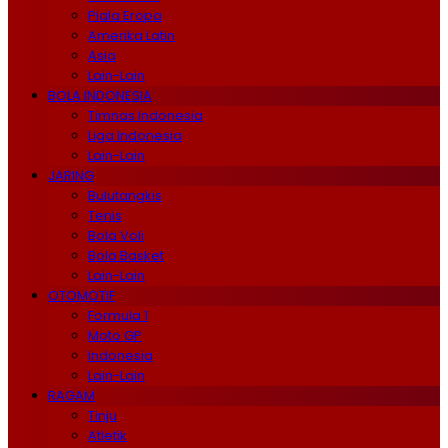
Piala Eropa
Amerika Latin
Asia
Lain-Lain
BOLA INDONESIA
Timnas Indonesia
Liga Indonesia
Lain-Lain
JARING
Bulutangkis
Tenis
Bola Voli
Bola Basket
Lain-Lain
OTOMOTIF
Formula 1
Moto GP
Indonesia
Lain-Lain
RAGAM
Tinju
Atletik