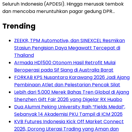
Seluruh Indonesia (APDESI). Hingga merusak tembok
dan mencoba meruntuhkan pagar gedung DPR…
Trending
ZEEKR, TPM Automotive, dan SINEXCEL Resmikan
Stasiun Pengisian Daya Megawatt Tercepat di
Thailand
Armada HD1500 Otonom Hasil Retrofit Mulai
Beroperasi pada Sif Siang di Australia Barat
FORKAB KPS Nusantara Karawang 2026 Jadi Ajang
Pembinaan Atlet dan Pelestarian Pencak Silat
Lebih dari 5.000 Merek Bahas Tren Global di Ajang
Shenzhen Gift Fair 2026 yang Digelar RX Huabo
Dua Alumni Peking University Raih “Fields Medal”,
Sebanyak 14 Akademisi PKU Tampil di ICM 2026
KVB Futures Indonesia Kick Off Market Connect
2026, Dorong Literasi Trading yang Aman dan