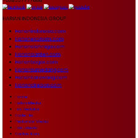
+628557777888
HARIAN INDONESIA GROUP
Harianindonesia.com
Harianekonomi.com
Harianolahraga.com
Harianbanten.com
Harianbogor.com
Hariansumedang.com
Hariankarawang.com
Hariancirebon.com
Home
Histori Media
Tim Redaksi
Kode Etik
Pedoman Media
Hak Jawab
Kontak Iklan