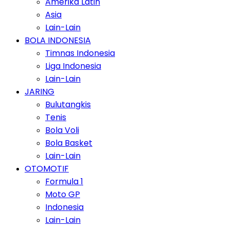
Amerika Latin
Asia
Lain-Lain
BOLA INDONESIA
Timnas Indonesia
Liga Indonesia
Lain-Lain
JARING
Bulutangkis
Tenis
Bola Voli
Bola Basket
Lain-Lain
OTOMOTIF
Formula 1
Moto GP
Indonesia
Lain-Lain