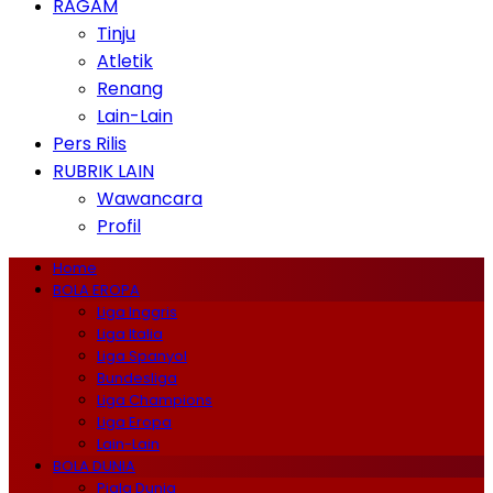
RAGAM
Tinju
Atletik
Renang
Lain-Lain
Pers Rilis
RUBRIK LAIN
Wawancara
Profil
Home
BOLA EROPA
Liga Inggris
Liga Italia
Liga Spanyol
Bundesliga
Liga Champions
Liga Eropa
Lain-Lain
BOLA DUNIA
Piala Dunia