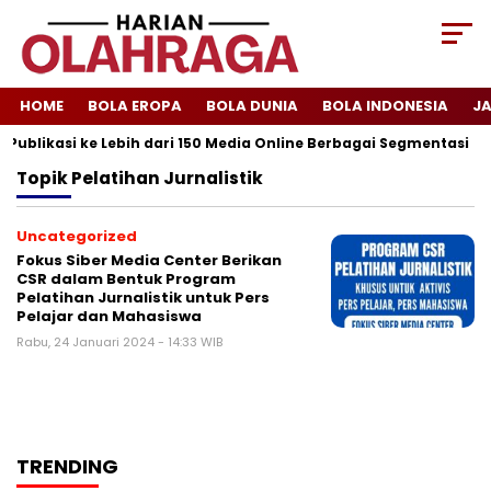
HOME
BOLA EROPA
BOLA DUNIA
BOLA INDONESIA
J
 Publikasi ke Lebih dari 150 Media Online Berbagai Segmentasi
Topik
Pelatihan Jurnalistik
Uncategorized
Fokus Siber Media Center Berikan
CSR dalam Bentuk Program
Pelatihan Jurnalistik untuk Pers
Pelajar dan Mahasiswa
Rabu, 24 Januari 2024 - 14:33 WIB
TRENDING