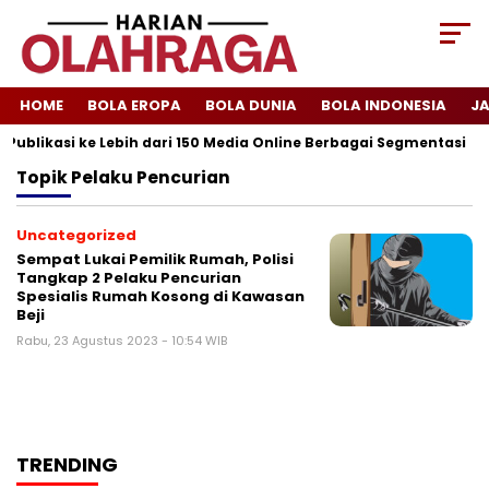
HOME
BOLA EROPA
BOLA DUNIA
BOLA INDONESIA
J
Publikasi ke Lebih dari 150 Media Online Berbagai Segmentasi
Topik
Pelaku Pencurian
Uncategorized
Sempat Lukai Pemilik Rumah, Polisi
Tangkap 2 Pelaku Pencurian
Spesialis Rumah Kosong di Kawasan
Beji
Rabu, 23 Agustus 2023 - 10:54 WIB
TRENDING