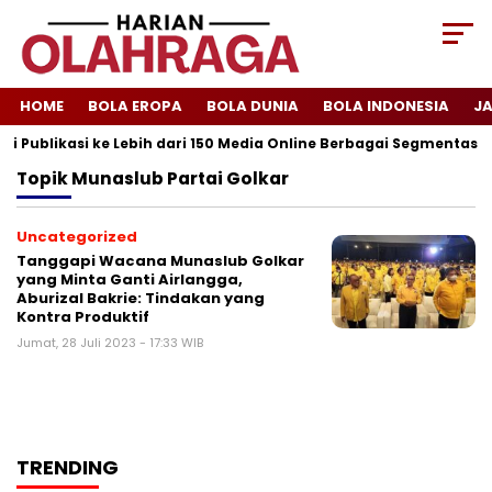
HOME
BOLA EROPA
BOLA DUNIA
BOLA INDONESIA
J
i Publikasi ke Lebih dari 150 Media Online Berbagai Segmentasi
Topik
Munaslub Partai Golkar
Uncategorized
Tanggapi Wacana Munaslub Golkar
yang Minta Ganti Airlangga,
Aburizal Bakrie: Tindakan yang
Kontra Produktif
Jumat, 28 Juli 2023 - 17:33 WIB
TRENDING