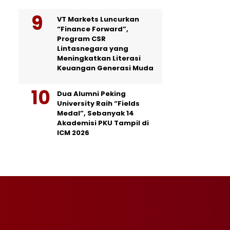
VT Markets Luncurkan
“Finance Forward”,
Program CSR
Lintasnegara yang
Meningkatkan Literasi
Keuangan Generasi Muda
Dua Alumni Peking
University Raih “Fields
Medal”, Sebanyak 14
Akademisi PKU Tampil di
ICM 2026