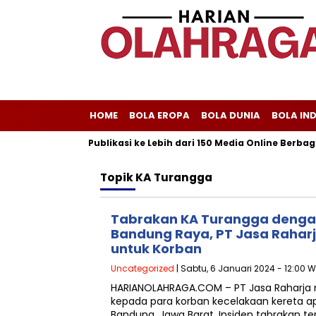
HOME
BOLA EROPA
BOLA DUNIA
BOLA IN
iscom Melayani Publikasi ke Lebih dari 150 Media Online Berbagai
Topik
KA Turangga
Tabrakan KA Turangga denga
Bandung Raya, PT Jasa Raharj
untuk Korban
Uncategorized
| Sabtu, 6 Januari 2024 - 12:00 W
HARIANOLAHRAGA.COM – PT Jasa Raharja
kepada para korban kecelakaan kereta ap
Bandung, Jawa Barat. Insiden tabrakan te