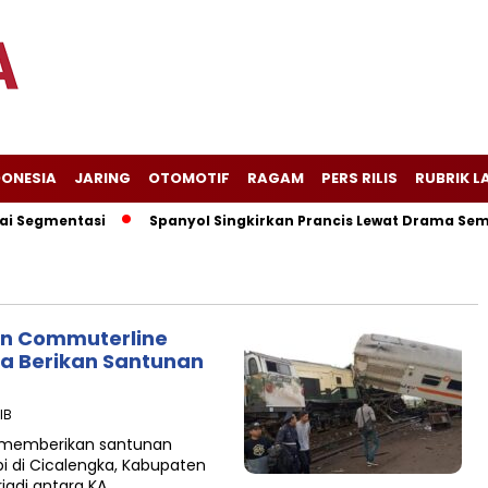
DONESIA
JARING
OTOMOTIF
RAGAM
PERS RILIS
RUBRIK L
 Segmentasi
Spanyol Singkirkan Prancis Lewat Drama Sembila
n Commuterline
a Berikan Santunan
IB
 memberikan santunan
i di Cicalengka, Kabupaten
rjadi antara KA…