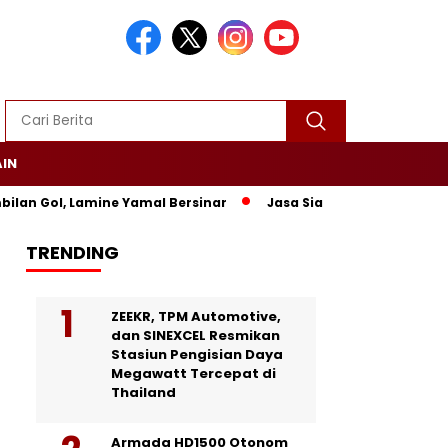
AIN
n Gol, Lamine Yamal Bersinar
Jasa Siaran Pers Persriliscom
TRENDING
ZEEKR, TPM Automotive,
dan SINEXCEL Resmikan
Stasiun Pengisian Daya
Megawatt Tercepat di
Thailand
Armada HD1500 Otonom