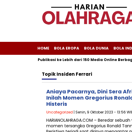
HOME
BOLA EROPA
BOLA DUNIA
BOLA IN
liscom Melayani Publikasi ke Lebih dari 150 Media Online Berbagai
Topik
Insiden Ferrari
Aniaya Pacarnya, Dini Sera Af
Inilah Momen Gregorius Ronal
Histeris
Uncategorized
| Senin, 9 Oktober 2023 - 13:56 WI
HARIANOLAHRAGA.COM – Beredar sebuah
momen tersangka Gregorius Ronald Tannu
Peristiwa terjadi saat dirinya mengantar p