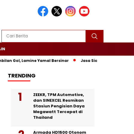
AIN
an Gol, Lamine Yamal Bersinar
Jasa Siaran Pers Persrilisco
TRENDING
ZEEKR, TPM Automotive,
dan SINEXCEL Resmikan
Stasiun Pengisian Daya
Megawatt Tercepat di
Thailand
Armada HD1500 Otonom