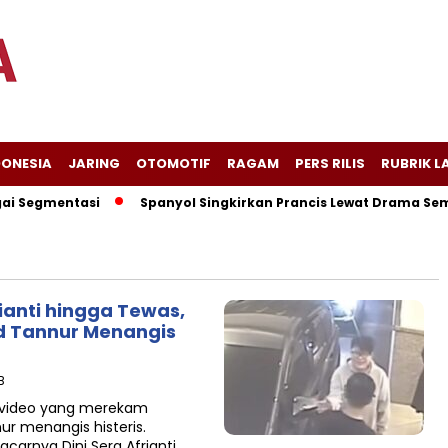
DONESIA
JARING
OTOMOTIF
RAGAM
PERS RILIS
RUBRIK L
 Segmentasi
Spanyol Singkirkan Prancis Lewat Drama Sembil
rianti hingga Tewas,
d Tannur Menangis
B
 video yang merekam
r menangis histeris.
acarnya Dini Sera Afrianti