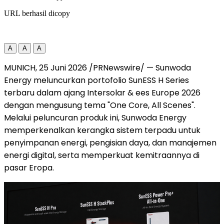
URL berhasil dicopy
A
A
A
MUNICH, 25 Juni 2026 /PRNewswire/ — Sunwoda
Energy meluncurkan portofolio SunESS H Series
terbaru dalam ajang Intersolar & ees Europe 2026
dengan mengusung tema "One Core, All Scenes".
Melalui peluncuran produk ini, Sunwoda Energy
memperkenalkan kerangka sistem terpadu untuk
penyimpanan energi, pengisian daya, dan manajemen
energi digital, serta memperkuat kemitraannya di
pasar Eropa.