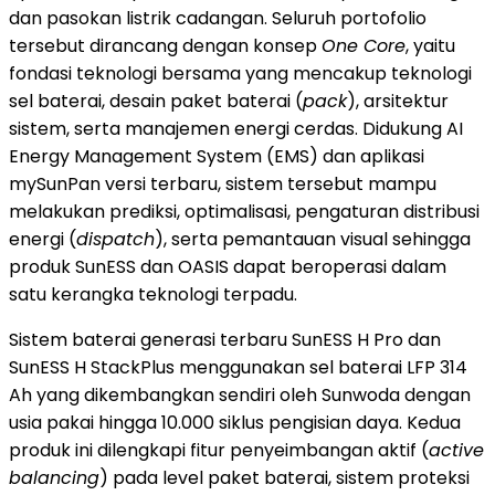
dan pasokan listrik cadangan. Seluruh portofolio
tersebut dirancang dengan konsep
One Core
, yaitu
fondasi teknologi bersama yang mencakup teknologi
sel baterai, desain paket baterai (
pack
), arsitektur
sistem, serta manajemen energi cerdas. Didukung AI
Energy Management System (EMS) dan aplikasi
mySunPan versi terbaru, sistem tersebut mampu
melakukan prediksi, optimalisasi, pengaturan distribusi
energi (
dispatch
), serta pemantauan visual sehingga
produk SunESS dan OASIS dapat beroperasi dalam
satu kerangka teknologi terpadu.
Sistem baterai generasi terbaru SunESS H Pro dan
SunESS H StackPlus menggunakan sel baterai LFP 314
Ah yang dikembangkan sendiri oleh Sunwoda dengan
usia pakai hingga 10.000 siklus pengisian daya. Kedua
produk ini dilengkapi fitur penyeimbangan aktif (
active
balancing
) pada level paket baterai, sistem proteksi