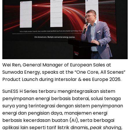
Wei Ren, General Manager of European Sales at
Sunwoda Energy, speaks at the “One Core, All Scenes”
Product Launch during Intersolar & ees Europe 2026.
SunESS H Series terbaru mengintegrasikan sistem
penyimpanan energi berbasis baterai, solusi tenaga
surya yang terintegrasi dengan sistem penyimpanan
energi dan pengisian daya, manajemen energi
berbasis kecerdasan buatan (AI), serta berbagai
aplikasi lain seperti tarif listrik dinamis,
peak shaving
,