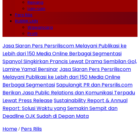
Renang
Lain-Lain
Pers Rilis
RUBRIK LAIN
Wawancara
Profil
Jasa Siaran Pers Persriliscom Melayani Publikasi ke
Lebih dari 150 Media Online Berbagai Segmentasi
Spanyol Singkirkan Prancis Lewat Drama Sembilan Gol,
Lamine Yamal Bersinar
Jasa Siaran Pers Persriliscom
Melayani Publikasi ke Lebih dari 150 Media Online
Berbagai Segmentasi
Sapulangit PR dan Persrilis.com
Berikan Jasa Public Relations dan Komunikasi Terpadu
Lewat Press Release
Sustainability Report & Annual
Report: Solusi Waktu yang Semakin Sempit dan
Deadline OJK Sudah di Depan Mata
Home
Pers Rilis
/