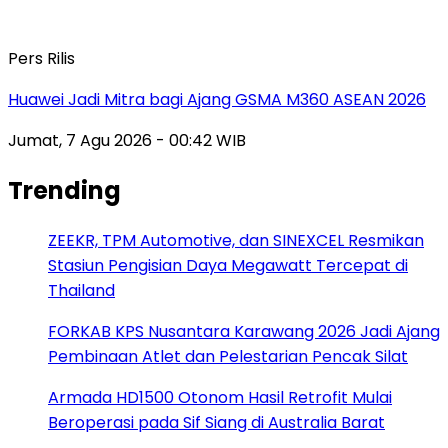
Pers Rilis
Huawei Jadi Mitra bagi Ajang GSMA M360 ASEAN 2026
Jumat, 7 Agu 2026 - 00:42 WIB
Trending
ZEEKR, TPM Automotive, dan SINEXCEL Resmikan
Stasiun Pengisian Daya Megawatt Tercepat di
Thailand
FORKAB KPS Nusantara Karawang 2026 Jadi Ajang
Pembinaan Atlet dan Pelestarian Pencak Silat
Armada HD1500 Otonom Hasil Retrofit Mulai
Beroperasi pada Sif Siang di Australia Barat