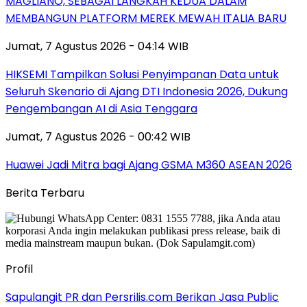
MAGLIANO, SEBAGAI LANGKAH KEDUA DALAM
MEMBANGUN PLATFORM MEREK MEWAH ITALIA BARU
Jumat, 7 Agustus 2026 - 04:14 WIB
HIKSEMI Tampilkan Solusi Penyimpanan Data untuk
Seluruh Skenario di Ajang DTI Indonesia 2026, Dukung
Pengembangan AI di Asia Tenggara
Jumat, 7 Agustus 2026 - 00:42 WIB
Huawei Jadi Mitra bagi Ajang GSMA M360 ASEAN 2026
Berita Terbaru
Profil
Sapulangit PR dan Persrilis.com Berikan Jasa Public