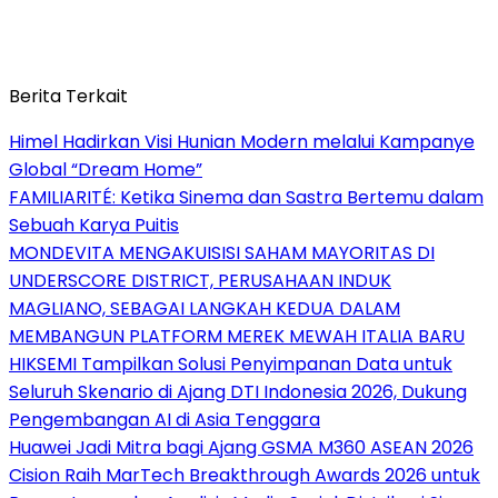
Berita Terkait
Himel Hadirkan Visi Hunian Modern melalui Kampanye
Global “Dream Home”
FAMILIARITÉ: Ketika Sinema dan Sastra Bertemu dalam
Sebuah Karya Puitis
MONDEVITA MENGAKUISISI SAHAM MAYORITAS DI
UNDERSCORE DISTRICT, PERUSAHAAN INDUK
MAGLIANO, SEBAGAI LANGKAH KEDUA DALAM
MEMBANGUN PLATFORM MEREK MEWAH ITALIA BARU
HIKSEMI Tampilkan Solusi Penyimpanan Data untuk
Seluruh Skenario di Ajang DTI Indonesia 2026, Dukung
Pengembangan AI di Asia Tenggara
Huawei Jadi Mitra bagi Ajang GSMA M360 ASEAN 2026
Cision Raih MarTech Breakthrough Awards 2026 untuk