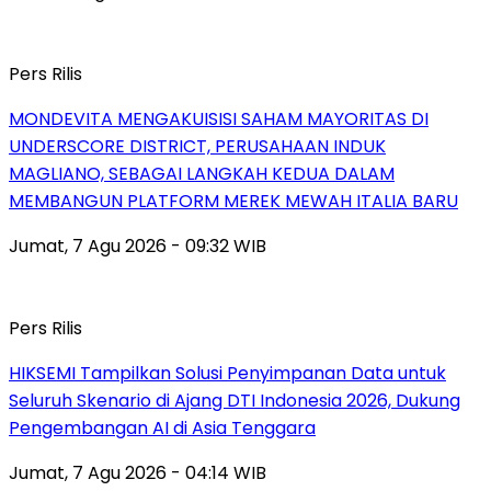
Pers Rilis
MONDEVITA MENGAKUISISI SAHAM MAYORITAS DI
UNDERSCORE DISTRICT, PERUSAHAAN INDUK
MAGLIANO, SEBAGAI LANGKAH KEDUA DALAM
MEMBANGUN PLATFORM MEREK MEWAH ITALIA BARU
Jumat, 7 Agu 2026 - 09:32 WIB
Pers Rilis
HIKSEMI Tampilkan Solusi Penyimpanan Data untuk
Seluruh Skenario di Ajang DTI Indonesia 2026, Dukung
Pengembangan AI di Asia Tenggara
Jumat, 7 Agu 2026 - 04:14 WIB