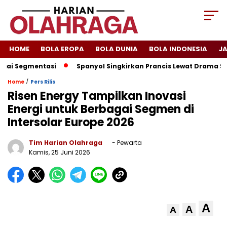
HOME
BOLA EROPA
BOLA DUNIA
BOLA INDONESIA
J
gmentasi
Spanyol Singkirkan Prancis Lewat Drama Sembilan 
/
Home
Pers Rilis
Risen Energy Tampilkan Inovasi
Energi untuk Berbagai Segmen di
Intersolar Europe 2026
Tim Harian Olahraga
- Pewarta
Kamis, 25 Juni 2026
A
A
A