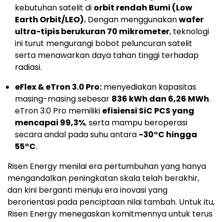
kebutuhan satelit di
orbit rendah Bumi (Low
Earth Orbit/LEO).
Dengan menggunakan
wafer
ultra-tipis berukuran 70 mikrometer
, teknologi
ini turut mengurangi bobot peluncuran satelit
serta menawarkan daya tahan tinggi terhadap
radiasi.
eFlex & eTron 3.0 Pro:
menyediakan kapasitas
masing-masing sebesar
836 kWh dan 6,26 MWh
.
eTron 3.0 Pro memiliki
efisiensi SiC PCS yang
mencapai 99,3%
, serta mampu beroperasi
secara andal pada suhu antara
-30°C hingga
55°C
.
Risen Energy menilai era pertumbuhan yang hanya
mengandalkan peningkatan skala telah berakhir,
dan kini berganti menuju era inovasi yang
berorientasi pada penciptaan nilai tambah. Untuk itu,
Risen Energy menegaskan komitmennya untuk terus