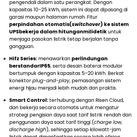
pengendali dalam satu perangkat. Dengan
kapasitas 10–25 kWh, sistem ini dapat dipasang di
garasi maupun halaman rumah. Fitur
perpindahan otomatis
(
switchover
)
ke sistem
UPS
bekerja dalam hitungan
milidetik
untuk
menjaga pasokan listrik tetap berjalan tanpa
gangguan.
Hifz Series:
menawarkan
perlindungan
berstandar
IP65
, serta desain baterai modular
bertumpuk dengan kapasitas 5–20 kWh. Berkat
konektor
plug-and-play
, pemasangan sistem
energi hijau menjadi lebih mudah dan praktis.
Smart Control:
terhubung dengan Risen Cloud,
dan bekerja secara otomatis untuk mengatur
strategi pengisian daya saat tarif listrik rendah dan
penggunaan daya saat tarif tinggi (
charge low,
discharge high
), sehingga setiap kilowatt-jam
listrik dapat dimanfaatkan secara lebih efisien.