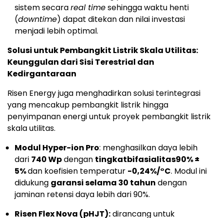
sistem secara
real time
sehingga waktu henti
(
downtime
) dapat ditekan dan nilai investasi
menjadi lebih optimal.
Solusi untuk Pembangkit Listrik Skala Utilitas:
Keunggulan dari Sisi Terestrial dan
Kedirgantaraan
Risen Energy juga menghadirkan solusi terintegrasi
yang mencakup pembangkit listrik hingga
penyimpanan energi untuk proyek pembangkit listrik
skala utilitas.
Modul Hyper-ion Pro
: menghasilkan daya lebih
dari
740 Wp
dengan
tingkat
bifasialitas
90% ±
5%
dan koefisien temperatur
-0,24%/°C
. Modul ini
didukung
garansi selama 30 tahun
dengan
jaminan retensi daya lebih dari 90%.
Risen Flex Nova (pHJT):
dirancang untuk