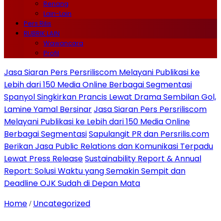
Renang
Lain-Lain
Pers Rilis
RUBRIK LAIN
Wawancara
Profil
Jasa Siaran Pers Persriliscom Melayani Publikasi ke
Lebih dari 150 Media Online Berbagai Segmentasi
Spanyol Singkirkan Prancis Lewat Drama Sembilan Gol,
Lamine Yamal Bersinar
Jasa Siaran Pers Persriliscom
Melayani Publikasi ke Lebih dari 150 Media Online
Berbagai Segmentasi
Sapulangit PR dan Persrilis.com
Berikan Jasa Public Relations dan Komunikasi Terpadu
Lewat Press Release
Sustainability Report & Annual
Report: Solusi Waktu yang Semakin Sempit dan
Deadline OJK Sudah di Depan Mata
Home
Uncategorized
/