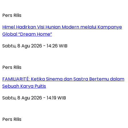
Pers Rilis
Himel Hadirkan Visi Hunian Modern melalui Kampanye
Global “Dream Home”
Sabtu, 8 Agu 2026 - 14:26 WIB
Pers Rilis
FAMILIARITÉ: Ketika Sinema dan Sastra Bertemu dalam
Sebuah Karya Puitis
Sabtu, 8 Agu 2026 - 14:19 WIB
Pers Rilis