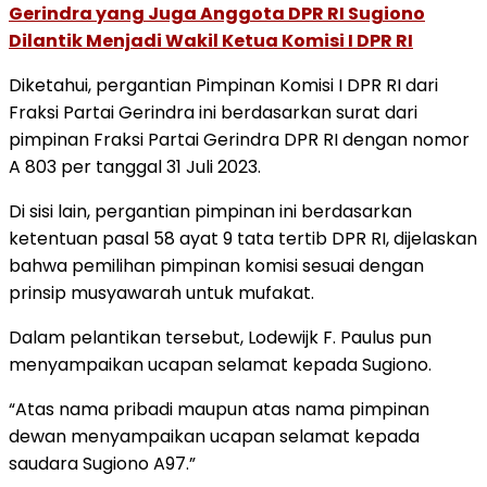
Gerindra yang Juga Anggota DPR RI Sugiono
Dilantik Menjadi Wakil Ketua Komisi I DPR RI
Diketahui, pergantian Pimpinan Komisi I DPR RI dari
Fraksi Partai Gerindra ini berdasarkan surat dari
pimpinan Fraksi Partai Gerindra DPR RI dengan nomor
A 803 per tanggal 31 Juli 2023.
Di sisi lain, pergantian pimpinan ini berdasarkan
ketentuan pasal 58 ayat 9 tata tertib DPR RI, dijelaskan
bahwa pemilihan pimpinan komisi sesuai dengan
prinsip musyawarah untuk mufakat.
Dalam pelantikan tersebut, Lodewijk F. Paulus pun
menyampaikan ucapan selamat kepada Sugiono.
“Atas nama pribadi maupun atas nama pimpinan
dewan menyampaikan ucapan selamat kepada
saudara Sugiono A97.”