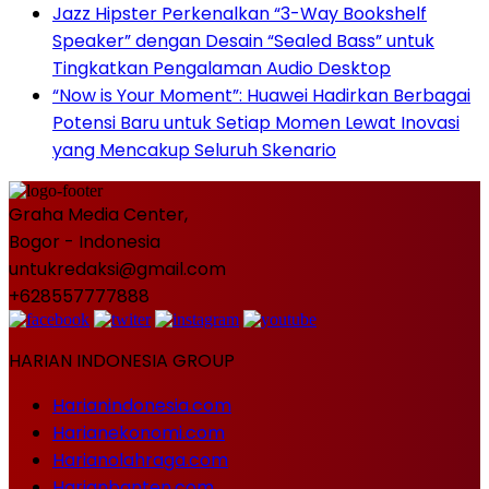
Jazz Hipster Perkenalkan “3-Way Bookshelf
Speaker” dengan Desain “Sealed Bass” untuk
Tingkatkan Pengalaman Audio Desktop
“Now is Your Moment”: Huawei Hadirkan Berbagai
Potensi Baru untuk Setiap Momen Lewat Inovasi
yang Mencakup Seluruh Skenario
Graha Media Center,
Bogor - Indonesia
untukredaksi@gmail.com
+628557777888
HARIAN INDONESIA GROUP
Harianindonesia.com
Harianekonomi.com
Harianolahraga.com
Harianbanten.com