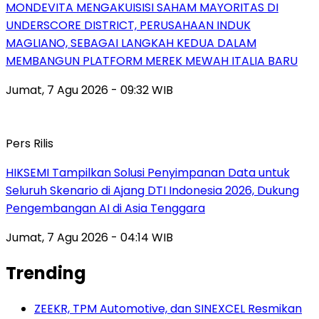
MONDEVITA MENGAKUISISI SAHAM MAYORITAS DI
UNDERSCORE DISTRICT, PERUSAHAAN INDUK
MAGLIANO, SEBAGAI LANGKAH KEDUA DALAM
MEMBANGUN PLATFORM MEREK MEWAH ITALIA BARU
Jumat, 7 Agu 2026 - 09:32 WIB
Pers Rilis
HIKSEMI Tampilkan Solusi Penyimpanan Data untuk
Seluruh Skenario di Ajang DTI Indonesia 2026, Dukung
Pengembangan AI di Asia Tenggara
Jumat, 7 Agu 2026 - 04:14 WIB
Trending
ZEEKR, TPM Automotive, dan SINEXCEL Resmikan