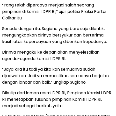
“Yang telah dipercaya menjadi salah seorang
pimpinan di komisi I DPR RI,” ujar politisi Fraksi Partai
Golkar itu.
Senada dengan itu, Sugiono yang baru saja dilantik,
mengungkapkan dirinya bersyukur dan berterima
kasih atas kepercayaan yang diberikan kepadanya.
Dirinya mengaku ke depan akan menyelesaikan
agenda-agenda komisi I DPR RI.
“Saya kira itu tadi ya kita kan semuanya sudah
dijadwalkan. Jadi ya memastikan semuanya berjalan
dengan lancar dan baik,” ungkap Sugiono.
Dikutip dari laman resmi DPR RI, Pimpinan Komisi I DPR
RI menetapkan susunan pimpinan Komisi I DPR RI,
menjadi sebagai berikut, yaitu: