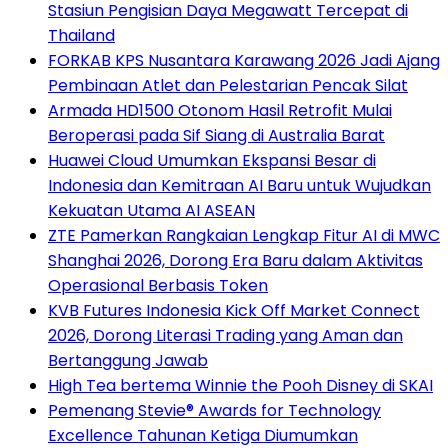
Stasiun Pengisian Daya Megawatt Tercepat di
Thailand
FORKAB KPS Nusantara Karawang 2026 Jadi Ajang
Pembinaan Atlet dan Pelestarian Pencak Silat
Armada HD1500 Otonom Hasil Retrofit Mulai
Beroperasi pada Sif Siang di Australia Barat
Huawei Cloud Umumkan Ekspansi Besar di
Indonesia dan Kemitraan AI Baru untuk Wujudkan
Kekuatan Utama AI ASEAN
ZTE Pamerkan Rangkaian Lengkap Fitur AI di MWC
Shanghai 2026, Dorong Era Baru dalam Aktivitas
Operasional Berbasis Token
KVB Futures Indonesia Kick Off Market Connect
2026, Dorong Literasi Trading yang Aman dan
Bertanggung Jawab
High Tea bertema Winnie the Pooh Disney di SKAI
Pemenang Stevie® Awards for Technology
Excellence Tahunan Ketiga Diumumkan