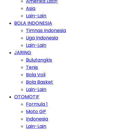
Amerika Latin
Asia
Lain-Lain
BOLA INDONESIA
Timnas Indonesia
Liga Indonesia
Lain-Lain
JARING
Bulutangkis
Tenis
Bola Voli
Bola Basket
Lain-Lain
OTOMOTIF
Formula 1
Moto GP
Indonesia
Lain-Lain