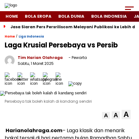
HOME
BOLA EROPA
BOLA DUNIA
BOLA INDONESIA
J
Jasa Siaran Pers Persriliscom Melayani Publikasi ke Lebih d
/
Home
Liga Indonesia
Laga Krusial Persebaya vs Persib
Tim Harian Olahraga
- Pewarta
Sabtu, 1 Maret 2025
Persebaya tak boleh kalah di kandang sendiri
A
A
A
Harianolahraga.com
– Laga klasik dan menarik
bakal tersaji di hari pertama bulan Ramadhan Sabtu