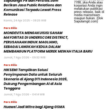
Sapulangit PR dan Persrilis.com
Berikan Jasa Public Relations dan
Komunikasi Terpadu Lewat Press
Release
Kamis, 24 Apr 2025 - 08:25 WIB
Pers Rilis
MONDEVITA MENGAKUISISI SAHAM
MAYORITAS DI UNDERSCORE DISTRICT,
PERUSAHAAN INDUK MAGLIANO,
SEBAGAI LANGKAH KEDUA DALAM
MEMBANGUN PLATFORM MEREK MEWAH ITALIA BARU
Jumat, 7 Agu 2026 - 09:32 WIB
Pers Rilis
HIKSEMI Tampilkan Solusi
Penyimpanan Data untuk Seluruh
Skenario di Ajang DTI Indonesia 2026,
Dukung Pengembangan AI di Asia
Tenggara
Jumat, 7 Agu 2026 - 04:14 WIB
Pers Rilis
Huawei Jadi Mitra bagi Ajang GSMA